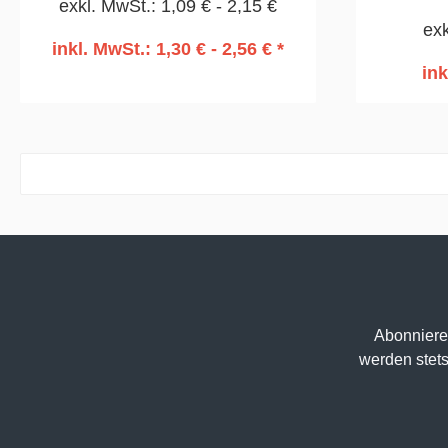
exkl. MwSt.: 1,09 € - 2,15 €
Fl
exk
inkl. MwSt.: 1,30 € - 2,56 € *
ink
In den Warenkorb
I
Abonniere
werden stets