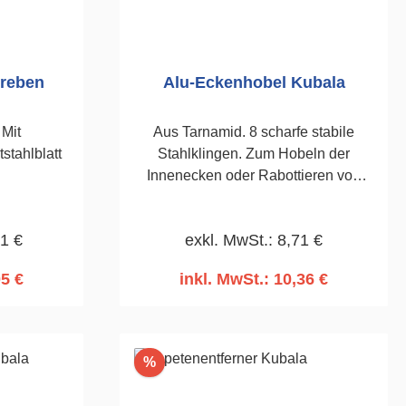
treben
Alu-Eckenhobel Kubala
 Mit
Aus Tarnamid. 8 scharfe stabile
stahlblatt
Stahlklingen. Zum Hobeln der
Innenecken oder Rabottieren von
Kleinflächen. Bei Innen- und
Außenputzen.465 x 90mm
81 €
exkl. MwSt.: 8,71 €
05 €
inkl. MwSt.: 10,36 €
rb
In den Warenkorb
Rabatt
%