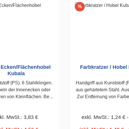
Rabatt
%
r Ecken/Flächenhobel
Farbkratzer / Hobel
Kubala
toff (PS). 6 Stahlklingen.
Handgriff aus Kunststoff (
eln der Innenecken oder
aus gehärtetem Stahl. Aus
ren von Kleinflächen. Bei
Zur Entfernung von Farb
 und Außenputzen.270 x
und Säubern von Holzfl
90mm
kl. MwSt.: 3,83 €
exkl. MwSt.: 1,24 € -