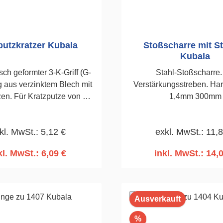
putzkratzer Kubala
Stoßscharre mit S
Kubala
ch geformter 3-K-Griff (G-
Stahl-Stoßscharre.
g aus verzinktem Blech mit
Verstärkungsstreben. Hart
zen. Für Kratzputze von 2-
1,4mm 300mm
mm. 130 x 250mm
kl. MwSt.: 5,12 €
exkl. MwSt.: 11,
kl. MwSt.: 6,09 €
inkl. MwSt.: 14,
n den Warenkorb
In den Warenko
Ausverkauft
Rabatt
%