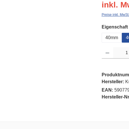
inkl. M
Preise inkl. MwSt
Eigenschaft
40mm
4
Produkt Anzahl: G
Produktnum
Hersteller:
K
EAN:
59077
Hersteller-Nr