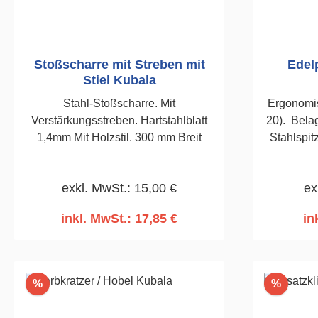
Stoßscharre mit Streben mit
Edel
Stiel Kubala
Stahl-Stoßscharre. Mit
Ergonomis
Verstärkungsstreben. Hartstahlblatt
20). Bela
1,4mm Mit Holzstil. 300 mm Breit
Stahlspit
4
exkl. MwSt.: 15,00 €
ex
inkl. MwSt.: 17,85 €
in
In den Warenkorb
I
Rabatt
Rabatt
%
%