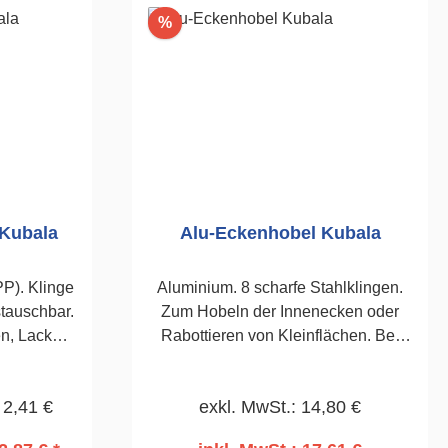
Rabatt
%
 Kubala
Alu-Eckenhobel Kubala
PP). Klinge
Aluminium. 8 scharfe Stahlklingen.
tauschbar.
Zum Hobeln der Innenecken oder
en, Lacken
Rabottieren von Kleinflächen. Bei
ächen.60mm
Innen- und Außenputzen. 465 x
90mm
 2,41 €
exkl. MwSt.: 14,80 €