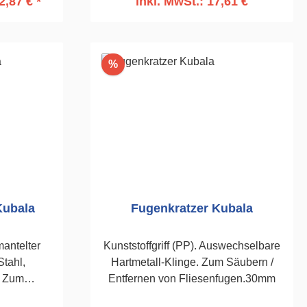
2,87 € *
inkl. MwSt.: 17,61 €
rb
In den Warenkorb
Rabatt
%
Kubala
Fugenkratzer Kubala
mantelter
Kunststoffgriff (PP). Auswechselbare
Stahl,
Hartmetall-Klinge. Zum Säubern /
. Zum
Entfernen von Fliesenfugen.30mm
alkzement-