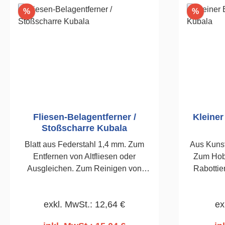
Rabatt
Rabatt
%
%
Fliesen-Belagentferner /
Kleine
Stoßscharre Kubala
Blatt aus Federstahl 1,4 mm. Zum
Aus Kunsts
Entfernen von Altfliesen oder
Zum Hob
Ausgleichen. Zum Reinigen von
Rabottie
Böden, Griffteil aus Guss.100mm
Innen-
exkl. MwSt.: 12,64 €
ex