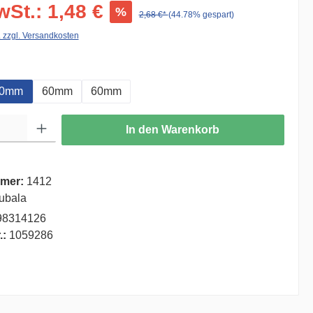
wSt.: 1,48 €
%
2,68 €*
(44.78% gespart)
. zzgl. Versandkosten
auswählen
0mm
60mm
60mm
ib den gewünschten Wert ein oder benutze die Schaltflächen um die Anzahl zu er
In den Warenkorb
mer:
1412
ubala
98314126
.:
1059286