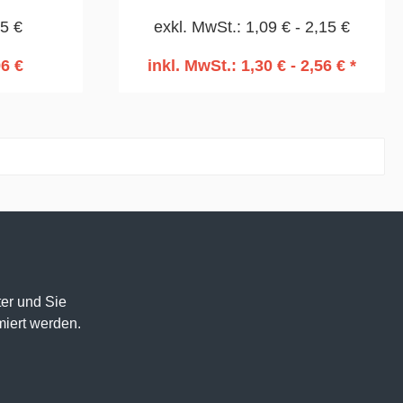
nnen- und
05 €
exkl. MwSt.: 1,09 € - 2,15 €
85mm
96 €
inkl. MwSt.: 1,30 € - 2,56 € *
rb
In den Warenkorb
er und Sie
miert werden.