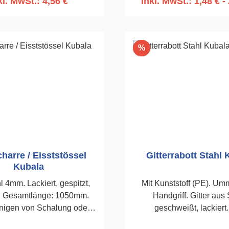
kl. MwSt.: 4,56 €
inkl. MwSt.: 1,48 € - 
n den Warenkorb
In den Warenko
Rabatt
%
harre / Eisststössel
Gitterrabott Stahl 
Kubala
 4mm. Lackiert, gespitzt,
Mit Kunststoff (PE). Um
f. Gesamtlänge: 1050mm.
Handgriff. Gitter aus 
nigen von Schalung oder
geschweißt, lackiert
 Reinigen von vereisten
Rabottieren von Kalk,- K