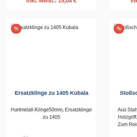
inkl. MwSt.: 15,04 €
in
In den Warenkorb
I
Rabatt
Rabatt
%
%
Ersatzklinge zu 1405 Kubala
Stoßsc
Hartmetall-Klinge50mm, Ersatzklinge
Aus Stahl
zu 1405
Holzgrif
Zum Rei
auch zum