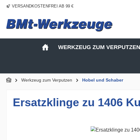
VERSANDKOSTENFREI AB 99 €
m Hauptinhalt springen
Zur Suche springen
Zur Hauptnavigation springen
WERKZEUG ZUM VERPUTZE
Werkzeug zum Verputzen
Hobel und Schaber
Ersatzklinge zu 1406 K
Bildergalerie überspringen