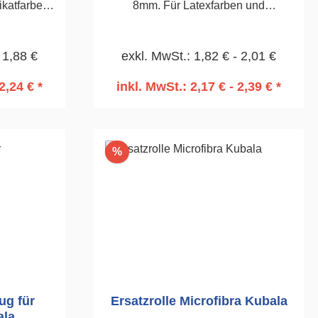
ikatfarben
8mm. Für Latexfarben und
cken.230mm
Speergrundierungen.230mm
 1,88 €
exkl. MwSt.: 1,82 € - 2,01 €
2,24 € *
inkl. MwSt.: 2,17 € - 2,39 € *
rb
In den Warenkorb
Rabatt
%
ug für
Ersatzrolle Microfibra Kubala
ala