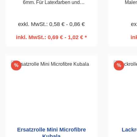
6mm. Für Latexfarben und
Malen
Speergrundierungen.150mm,
Firnisf
Stückzahl 2
maschin
exkl. MwSt.: 0,58 € - 0,86 €
ex
durch The
au
inkl. MwSt.: 0,69 € - 1,02 € *
in
Verschwei
In den Warenkorb
I
mit de
180mm
kompatibel
Rabatt
Rabatt
%
%
Ersatzrolle Mini Microfibre
Lackr
Kubala