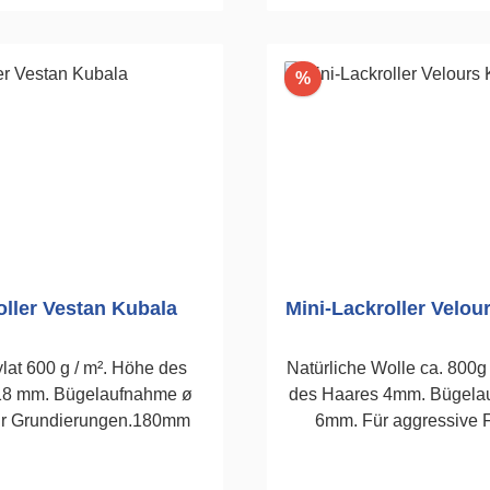
n den Warenkorb
In den Warenko
Rabatt
%
oller Vestan Kubala
Mini-Lackroller Velou
lat 600 g / m². Höhe des
Natürliche Wolle ca. 800g
18 mm. Bügelaufnahme ø
des Haares 4mm. Bügela
r Grundierungen.180mm
6mm. Für aggressive 
wasserbasierende La
lösemittelhaltige Lack