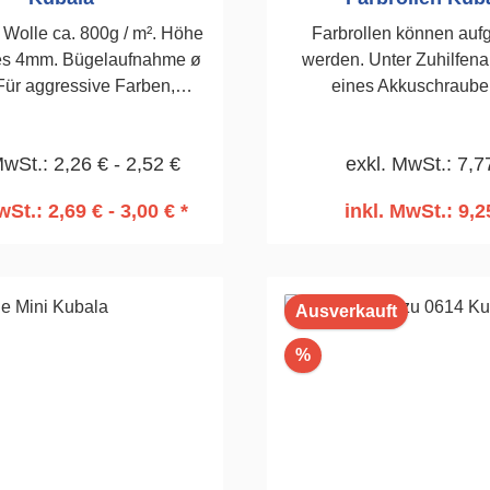
 Wolle ca. 800g / m². Höhe
Farbrollen können aufg
es 4mm. Bügelaufnahme ø
werden. Unter Zuhilfen
ür aggressive Farben,
eines Akkuschraube
erbasierende Lacke,
Wassereimer reinigen. 8
telhaltige Lacke.180mm
MwSt.: 2,26 € - 2,52 €
exkl. MwSt.: 7,7
wSt.: 2,69 € - 3,00 € *
inkl. MwSt.: 9,2
n den Warenkorb
In den Warenko
Ausverkauft
Rabatt
%