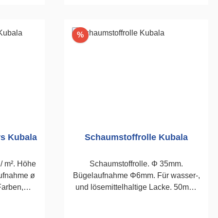
rb
In den Warenkorb
Rabatt
%
rs Kubala
Schaumstoffrolle Kubala
 / m². Höhe
Schaumstoffrolle. Φ 35mm.
ufnahme ø
Bügelaufnahme Φ6mm. Für wasser-,
Farben,
und lösemittelhaltige Lacke. 50mm,
cke und
Stückzahl 4
e.100mm,