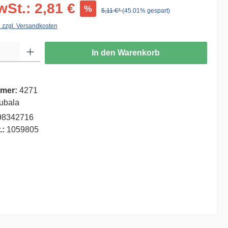
wSt.: 2,81 €
%
5,11 €*
(45.01% gespart)
. zzgl. Versandkosten
ib den gewünschten Wert ein oder benutze die Schaltflächen um die Anzahl zu er
In den Warenkorb
mer:
4271
ubala
98342716
.:
1059805