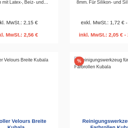
 mit Latex-, Beiz- und
8mm. Für Silikon- und Sil
arben. Seiten der Welle
und wasserbasierten La
ell abgeschrägt. Walze
kl. MwSt.: 2,15 €
exkl. MwSt.: 1,72 € -
rmofusion hergestellt, die
s einer dauerhaften
kl. MwSt.: 2,56 €
inkl. MwSt.: 2,05 € - 
ßung des Textilmaterials
n den Warenkorb
In den Warenko
m Walzenkern besteht.
, Stab ø 8 mm. Roller
 mit Griff Kat. Nr. 4196 und
Rabatt
%
4197
oller Velours Breite
Reinigungswerkze
Kubala
Farbrollen Kub