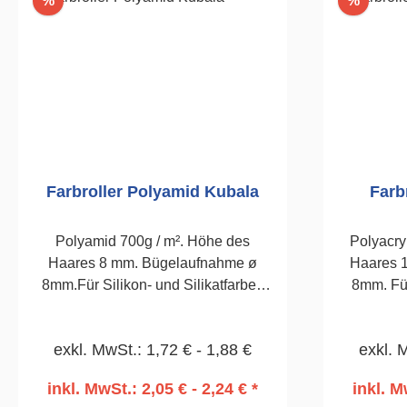
%
%
Farbroller Polyamid Kubala
Farb
Polyamid 700g / m². Höhe des
Polyacry
Haares 8 mm. Bügelaufnahme ø
Haares 
8mm.Für Silikon- und Silikatfarben
8mm. Fü
und wasserbasierten Lacken.180mm
Sil
exkl. MwSt.: 1,72 € - 1,88 €
exkl. 
inkl. MwSt.: 2,05 € - 2,24 € *
inkl. M