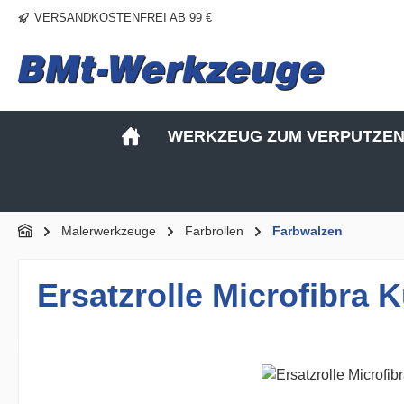
VERSANDKOSTENFREI AB 99 €
m Hauptinhalt springen
Zur Suche springen
Zur Hauptnavigation springen
WERKZEUG ZUM VERPUTZE
Malerwerkzeuge
Farbrollen
Farbwalzen
Ersatzrolle Microfibra 
Bildergalerie überspringen