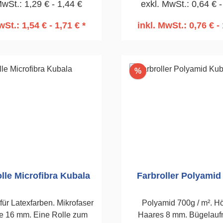
MwSt.: 1,29 € - 1,44 €
exkl. MwSt.: 0,64 € -
Stückzahl 2
wSt.: 1,54 € - 1,71 € *
inkl. MwSt.: 0,76 € - 
n den Warenkorb
In den Warenko
Rabatt
%
olle Microfibra Kubala
Farbroller Polyamid
 für Latexfarben. Mikrofaser
Polyamid 700g / m². H
 16 mm. Eine Rolle zum
Haares 8 mm. Bügelau