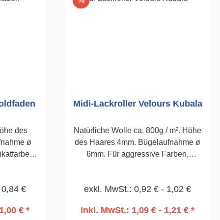
%
Goldfaden
Midi-Lackroller Velours Kubala
Höhe des
Natürliche Wolle ca. 800g / m². Höhe
fnahme ø
des Haares 4mm. Bügelaufnahme ø
ikatfarben
6mm. Für aggressive Farben,
n
wasserbasierende Lacke und
ckzahl 2
lösemittelhaltige Lacke.100mm
 0,84 €
exkl. MwSt.: 0,92 € - 1,02 €
1,00 € *
inkl. MwSt.: 1,09 € - 1,21 € *