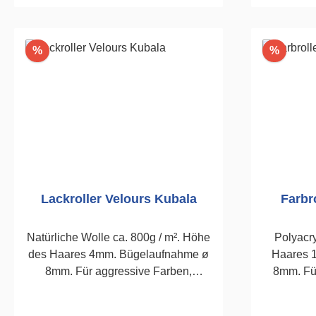
In den Warenkorb
I
Rabatt
Rabatt
%
%
Lackroller Velours Kubala
Farbr
Natürliche Wolle ca. 800g / m². Höhe
Polyacry
des Haares 4mm. Bügelaufnahme ø
Haares 
8mm. Für aggressive Farben,
8mm. Fü
wasserbasierende Lacke,
lösemittelhaltige Lacke. 180mm