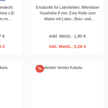
esteckt
Ersatzolle für Latexfarben. Mikrofaser
ahme z.B.
Haarhöhe 8 mm. Eine Rolle zum
rs im
Malen mit Latex-, Beiz- und
4 x 550mm
Firnisfarben. Seiten der Welle
maschinell abgeschrägt. Walze
7 €
exkl. MwSt.: 1,90 €
durch Thermofusion hergestellt, die
aus einer dauerhaften
5 €
inkl. MwSt.: 2,26 €
Verschweißung des Textilmaterials
rb
In den Warenkorb
mit dem Walzenkern besteht.
180mm, Stab ø 8 mm. Roller
kompatibel mit Griff Kat. Nr. 4196 und
Rabatt
%
4197