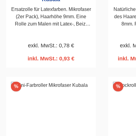
Ersatzolle für Latexfarben. Mikrofaser
Natürliche
(2er Pack), Haarhöhe 9mm. Eine
des Haar
Rolle zum Malen mit Latex-, Beiz-
8mm. F
und Firnisfarben. Seiten der Welle
wass
maschinell abgeschrägt. Walze
lösemit
exkl. MwSt.: 0,78 €
exkl. 
durch Thermofusion hergestellt, die
aus einer dauerhaften
inkl. MwSt.: 0,93 €
inkl. M
Verschweißung des Textilmaterials
In den Warenkorb
I
mit dem Walzenkern besteht.
100mm, Stab ø 6 mm. Roller
kompatibel mit Griff Kat. Nr. 4190 und
Rabatt
Rabatt
%
%
4191