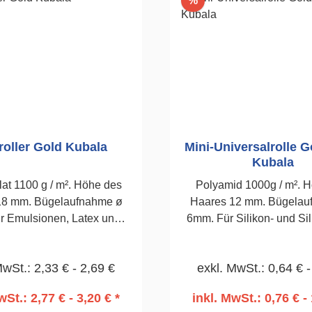
%
roller Gold Kubala
Mini-Universalrolle 
Kubala
lat 1100 g / m². Höhe des
Polyamid 1000g / m². 
18 mm. Bügelaufnahme ø
Haares 12 mm. Bügelau
r Emulsionen, Latex und
6mm. Für Silikon- und Sil
ikatanstriche. 180mm
und den meiste
Innenfarben.100mm, Stü
MwSt.: 2,33 € - 2,69 €
exkl. MwSt.: 0,64 € -
wSt.: 2,77 € - 3,20 € *
inkl. MwSt.: 0,76 € - 