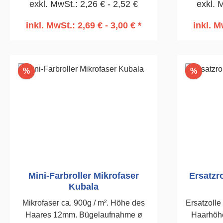
exkl. MwSt.: 2,26 € - 2,52 €
exkl. 
inkl. MwSt.: 2,69 € - 3,00 € *
inkl. M
In den Warenkorb
I
Rabatt
Rabatt
%
%
Mini-Farbroller Mikrofaser
Ersatzr
Kubala
Mikrofaser ca. 900g / m². Höhe des
Ersatzolle
Haares 12mm. Bügelaufnahme ø
Haarhöhe