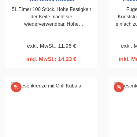
5L Eimer 100 Stück. Hohe Festigkeit
Fuge
der Keile macht sie
Kunststo
wiederverwendbar. Hohe
einfach zu
Arbeitseffizienz und Präzision beim
Fliese, le
Verlegen von Fliesen.
Inn
exkl. MwSt.: 11,96 €
exkl. 
einse
inkl. MwSt.: 14,23 €
inkl. M
In den Warenkorb
I
Rabatt
Rabatt
%
%