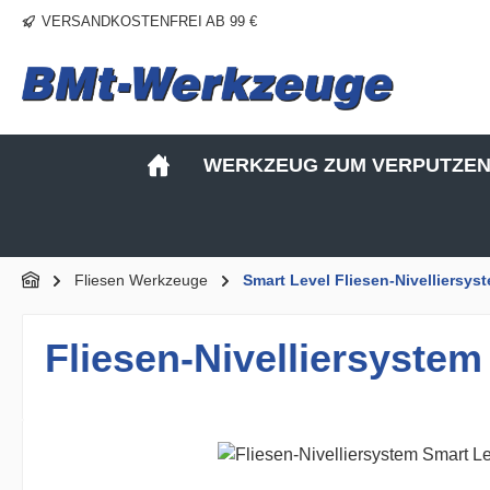
VERSANDKOSTENFREI AB 99 €
m Hauptinhalt springen
Zur Suche springen
Zur Hauptnavigation springen
WERKZEUG ZUM VERPUTZE
Fliesen Werkzeuge
Smart Level Fliesen-Nivelliersys
Fliesen-Nivelliersyste
Bildergalerie überspringen