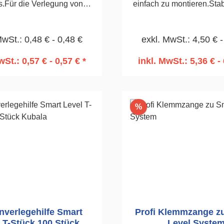
s.Für die Verlegung von
einfach zu montieren.Stabi
und Bodenfliesen.70
Fliese, leicht zu entferne
Stück4,0mm
Innenecken, Stufen 
MwSt.: 0,48 € - 0,48 €
exkl. MwSt.: 4,50 € -
einsetzbar.100 Stüc
wSt.: 0,57 € - 0,57 € *
inkl. MwSt.: 5,36 € - 
n den Warenkorb
In den Warenko
Rabatt
%
nverlegehilfe Smart
Profi Klemmzange z
 T-Stück 100 Stück
Level Syste