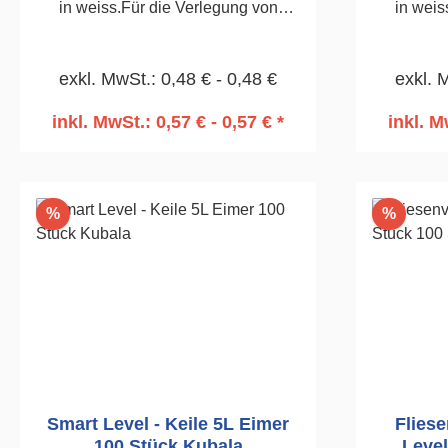
in weiss.Für die Verlegung von
in weis
Wand-und Bodenfliesen.30
Wand-
Stück8,0mm
exkl. MwSt.: 0,48 € - 0,48 €
exkl. 
inkl. MwSt.: 0,57 € - 0,57 € *
inkl. M
In den Warenkorb
I
Rabatt
Rabatt
%
%
Smart Level - Keile 5L Eimer
Fliese
100 Stück Kubala
Level