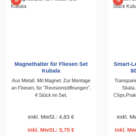
%
%
Magnethalter für Fliesen Set
Smart-Le
Kubala
8
Aus Metall. Mit Magnet. Zur Montage
Transpare
an Fliesen, für "Revisionsöffnungen".
Skala.
4 Stück im Set.
Clips.Prak
des Eimer
durch die
exkl. MwSt.: 4,83 €
exkl. M
bestimmt.
inkl. MwSt.: 5,75 €
inkl. Mw