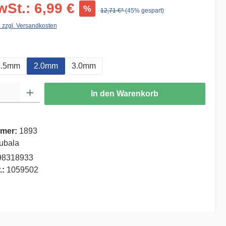
wSt.: 6,99 €
%
12,71 €*
(45% gespart)
. zzgl. Versandkosten
auswählen
1.5mm
2.0mm
3.0mm
ib den gewünschten Wert ein oder benutze die Schaltflächen um die Anzahl zu er
In den Warenkorb
mer:
1893
ubala
98318933
.:
1059502