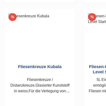
In den Warenkorb
I
Rabatt
Rabatt
%
%
Fliesenkreuze Kubala
Fliesen-
Level 
Fliesenkreuze /
5L Ei
Distanzkreuze.Glasierter Kunststoff
ermögli
in weiss.Für die Verlegung von
Fliesen mi
Wand-und Bodenfliesen. 150
Das S
Stück1,0mm
beinhal