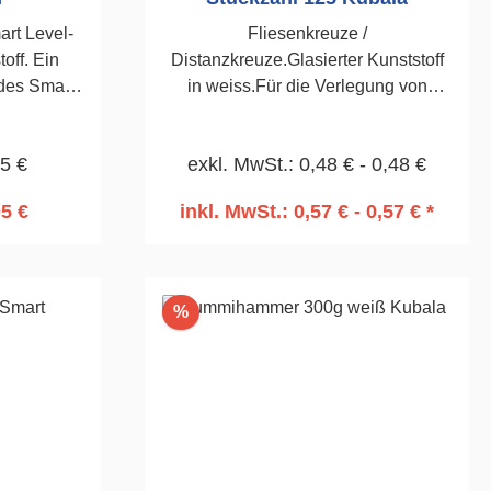
rt Level-
Fliesenkreuze /
off. Ein
Distanzkreuze.Glasierter Kunststoff
des Smart
in weiss.Für die Verlegung von
mmt zum
Wand-und Bodenfliesen.125
mit einer
Stück2,0mm
45 €
exkl. MwSt.: 0,48 € - 0,48 €
Großer
05 €
inkl. MwSt.: 0,57 € - 0,57 € *
rb
In den Warenkorb
Rabatt
%