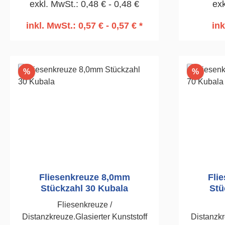
exkl. MwSt.: 0,48 € - 0,48 €
exk
1895Clips
inkl. MwSt.: 0,57 € - 0,57 € *
ink
In den Warenkorb
I
Rabatt
Rabatt
%
%
Fliesenkreuze 8,0mm
Fli
Stückzahl 30 Kubala
Stü
Fliesenkreuze /
Distanzkreuze.Glasierter Kunststoff
Distanzkr