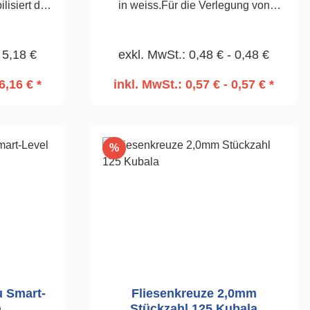
lisiert die
in weiss.Für die Verlegung von
n, auch bei
Wand-und Bodenfliesen.90
etc.
Stück3,5mm
 5,18 €
exkl. MwSt.: 0,48 € - 0,48 €
k2,0mm
6,16 € *
inkl. MwSt.: 0,57 € - 0,57 € *
rb
In den Warenkorb
Rabatt
%
u Smart-
Fliesenkreuze 2,0mm
m
Stückzahl 125 Kubala