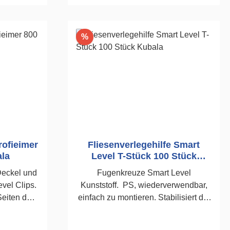
rb
In den Warenkorb
Rabatt
%
rofieimer
Fliesenverlegehilfe Smart
la
Level T-Stück 100 Stück
Kubala
Deckel und
Fugenkreuze Smart Level
evel Clips.
Kunststoff. PS, wiederverwendbar,
Seiten des
einfach zu montieren. Stabilisiert die
Fuge wird
Fliese, leicht zu entfernen, auch bei
 der Clips
Innenecken, Stufen etc. einsetzbar.