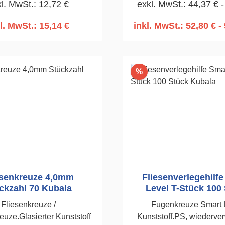
l. MwSt.: 12,72 €
exkl. MwSt.: 44,37 € -
 1 mm 100 Stück Nr. 1892
bestimmt. 20L Eimer2,0m
l. MwSt.: 15,14 €
inkl. MwSt.: 52,80 € - 
n den Warenkorb
In den Warenko
Rabatt
%
esenkreuze 4,0mm
Fliesenverlegehilf
ckzahl 70 Kubala
Level T-Stück 100
Kubala
Fliesenkreuze /
Fugenkreuze Smart 
euze.Glasierter Kunststoff
Kunststoff.PS, wiederve