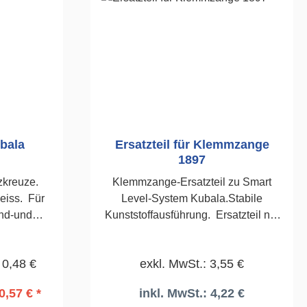
bala
Ersatzteil für Klemmzange
1897
zkreuze.
Klemmzange-Ersatzteil zu Smart
weiss. Für
Level-System Kubala.Stabile
nd-und
Kunststoffausführung. Ersatzteil nur
ck 5,0mm
für die Kubala Zange bestimmt,
erhältlich unter der Artikelnummer
 0,48 €
exkl. MwSt.: 3,55 €
1897
0,57 € *
inkl. MwSt.: 4,22 €