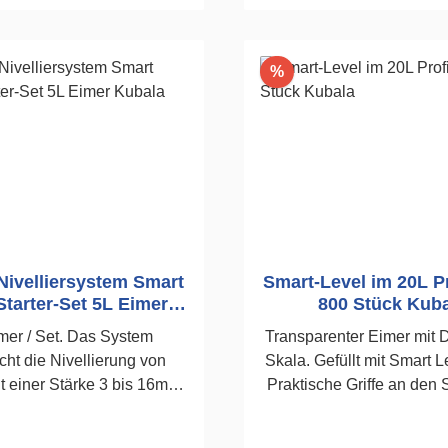
n den Warenkorb
In den Warenko
Rabatt
%
Nivelliersystem Smart
Smart-Level im 20L P
Starter-Set 5L Eimer
800 Stück Kuba
Kubala
mer / Set. Das System
Transparenter Eimer mit 
cht die Nivellierung von
Skala. Gefüllt mit Smart L
t einer Stärke 3 bis 16mm.
Praktische Griffe an den 
mart Level Starterkit
Eimers. Die Breite der 
tet: Keile 50 Stück Nr.
durch die Dicke und Farbe