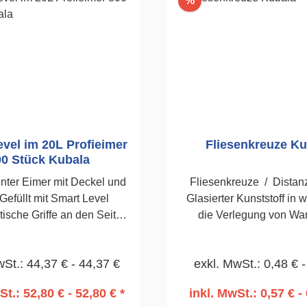
%
vel im 20L Profieimer
Fliesenkreuze Ku
00 Stück Kubala
nter Eimer mit Deckel und
Fliesenkreuze / Distan
Gefüllt mit Smart Level
Glasierter Kunststoff in 
tische Griffe an den Seiten
die Verlegung von Wa
s.Die Breite der Fuge wird
Bodenfliesen. 70 Stü
 Dicke und Farbe der Clips
wSt.: 44,37 € - 44,37 €
exkl. MwSt.: 0,48 € -
20L Eimer1,5mm800 Stück
St.: 52,80 € - 52,80 € *
inkl. MwSt.: 0,57 € - 