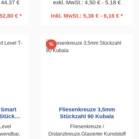
 44,37 €
exkl. MwSt.: 4,50 € - 5,18 €
m800 Stück
100 Stück 1,0mm
52,80 € *
inkl. MwSt.: 5,36 € - 6,16 € *
rb
In den Warenkorb
Rabatt
%
e Smart
Fliesenkreuze 3,5mm
 Stück
Stückzahl 90 Kubala
Level
Fliesenkreuze /
rwendbar,
Distanzkreuze.Glasierter Kunststoff