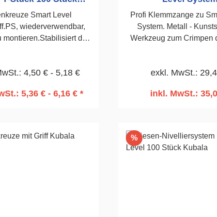
Kubala
nkreuze Smart Level
Profi Klemmzange zu Sma
ff.PS, wiederverwendbar,
System. Metall - Kunstst
 montieren.Stabilisiert die
Werkzeug zum Crimpen 
icht zu entfernen, auch bei
Level-Systems. Besti
enecken, Stufen etc.
Nivellieren von Fliesen 
MwSt.: 4,50 € - 5,18 €
exkl. MwSt.: 29,
tzbar.100 Stück3,0mm
Dicke von 3-16 mm. 
Verstellbereich
wSt.: 5,36 € - 6,16 € *
inkl. MwSt.: 35,
n den Warenkorb
In den Warenko
Rabatt
%