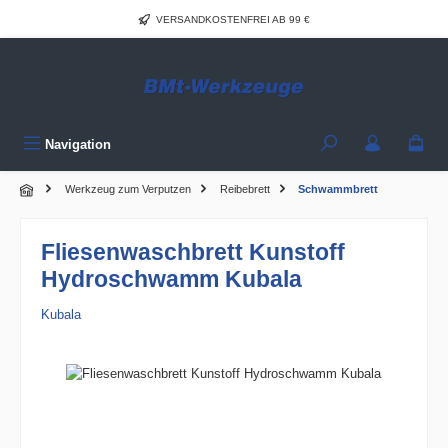
Zum Hauptinhalt springen
VERSANDKOSTENFREI AB 99 €
Navigation
Werkzeug zum Verputzen
Reibebrett
Schwammbrett
Fliesenwaschbrett Kunstoff
Hydroschwamm Kubala
Kubala
Bildergalerie überspringen