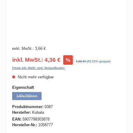
exkl. MwSt.: 3,66 €
inkl. MwSt.: 4,36 €
%
7,93 €*
(45.02% gespart)
Preise inkl. MwSt. zzgl. Versandkosten
Nicht mehr verfügbar
auswählen
Eigenschaft
140x280mm
(Diese Option ist zurzeit nicht verfügbar.)
Produktnummer:
0387
Hersteller:
Kubala
EAN:
5907798303878
Hersteller-Nr.:
1058777