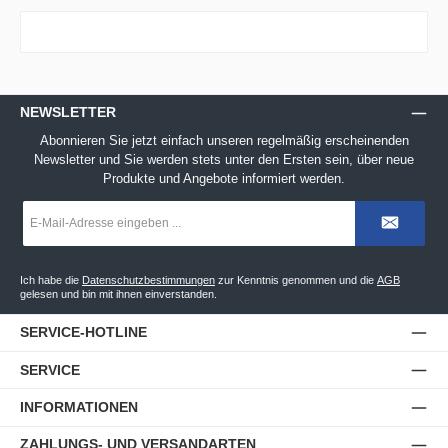
NEWSLETTER
Abonnieren Sie jetzt einfach unseren regelmäßig erscheinenden
Newsletter und Sie werden stets unter den Ersten sein, über neue
Produkte und Angebote informiert werden.
E-
Mail-
Adresse
*
Ich habe die
Datenschutzbestimmungen
zur Kenntnis genommen und die
AGB
gelesen und bin mit ihnen einverstanden.
SERVICE-HOTLINE
SERVICE
INFORMATIONEN
ZAHLUNGS- UND VERSANDARTEN