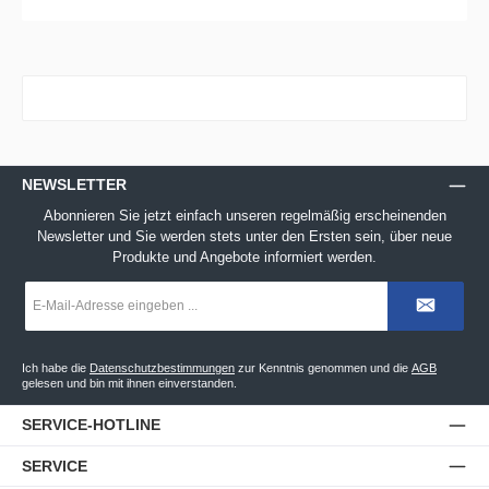
NEWSLETTER
Abonnieren Sie jetzt einfach unseren regelmäßig erscheinenden
Newsletter und Sie werden stets unter den Ersten sein, über neue
Produkte und Angebote informiert werden.
E-
Mail-
Adresse
*
Ich habe die
Datenschutzbestimmungen
zur Kenntnis genommen und die
AGB
gelesen und bin mit ihnen einverstanden.
SERVICE-HOTLINE
SERVICE