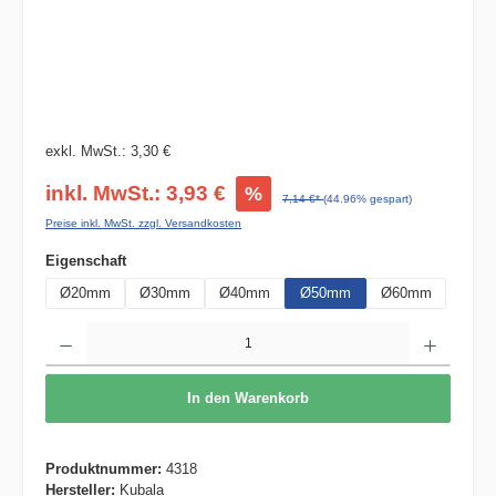
exkl. MwSt.: 3,30 €
inkl. MwSt.: 3,93 €
%
7,14 €*
(44.96% gespart)
Preise inkl. MwSt. zzgl. Versandkosten
auswählen
Eigenschaft
Ø20mm
Ø30mm
Ø40mm
Ø50mm
Ø60mm
Produkt Anzahl: Gib den gewünschten Wert ein oder benutze die Schaltflächen um die 
In den Warenkorb
Produktnummer:
4318
Hersteller:
Kubala