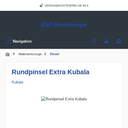
Zum Hauptinhalt springen
VERSANDKOSTENFREI AB 99 €
Navigation
Malerwerkzeuge
Pinsel
Rundpinsel Extra Kubala
Kubala
Bildergalerie überspringen