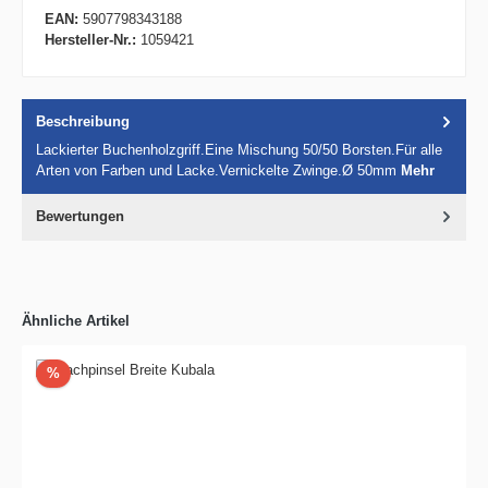
EAN:
5907798343188
Hersteller-Nr.:
1059421
Beschreibung
Lackierter Buchenholzgriff.Eine Mischung 50/50 Borsten.Für alle
Arten von Farben und Lacke.Vernickelte Zwinge.Ø 50mm
Mehr
Bewertungen
Ähnliche Artikel
Rabatt
%