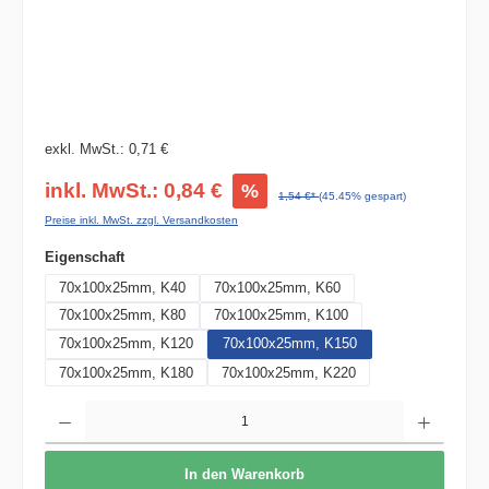
exkl. MwSt.: 0,71 €
inkl. MwSt.: 0,84 €
%
1,54 €*
(45.45% gespart)
Preise inkl. MwSt. zzgl. Versandkosten
auswählen
Eigenschaft
70x100x25mm, K40
70x100x25mm, K60
70x100x25mm, K80
70x100x25mm, K100
70x100x25mm, K120
70x100x25mm, K150
70x100x25mm, K180
70x100x25mm, K220
Produkt Anzahl: Gib den gewünschten Wert ein oder benutze die Schaltflächen um die 
In den Warenkorb