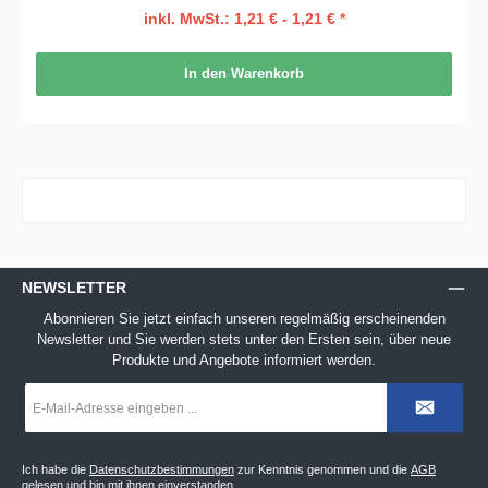
inkl. MwSt.: 1,21 € - 1,21 € *
In den Warenkorb
NEWSLETTER
Abonnieren Sie jetzt einfach unseren regelmäßig erscheinenden
Newsletter und Sie werden stets unter den Ersten sein, über neue
Produkte und Angebote informiert werden.
E-
Mail-
Adresse
*
Ich habe die
Datenschutzbestimmungen
zur Kenntnis genommen und die
AGB
gelesen und bin mit ihnen einverstanden.