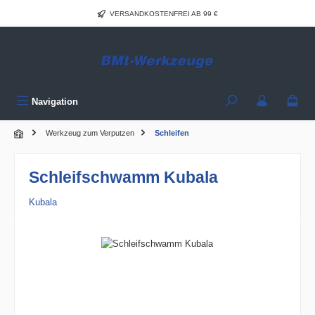
Zum Hauptinhalt springen
VERSANDKOSTENFREI AB 99 €
Navigation
Werkzeug zum Verputzen
Schleifen
Schleifschwamm Kubala
Kubala
Bildergalerie überspringen