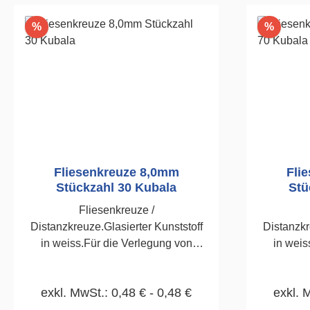
Rabatt
Rabatt
%
%
Fliesenkreuze 8,0mm
Fli
Stückzahl 30 Kubala
Stü
Fliesenkreuze /
Distanzkreuze.Glasierter Kunststoff
Distanzkr
in weiss.Für die Verlegung von
in weis
Wand-und Bodenfliesen.30
Wand-
Stück8,0mm
exkl. MwSt.: 0,48 € - 0,48 €
exkl. 