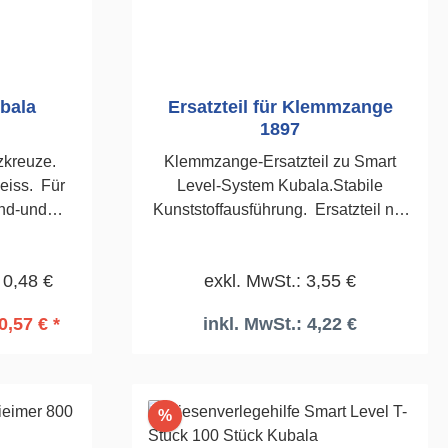
bala
Ersatzteil für Klemmzange
1897
zkreuze.
Klemmzange-Ersatzteil zu Smart
weiss. Für
Level-System Kubala.Stabile
nd-und
Kunststoffausführung. Ersatzteil nur
ck 5,0mm
für die Kubala Zange bestimmt,
erhältlich unter der Artikelnummer
 0,48 €
exkl. MwSt.: 3,55 €
1897
0,57 € *
inkl. MwSt.: 4,22 €
rb
In den Warenkorb
Rabatt
%