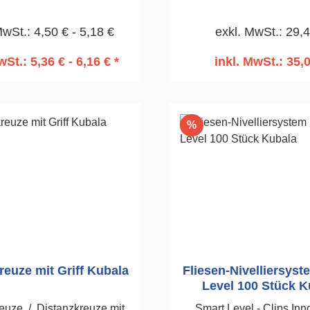
enecken, Stufen etc.
Nivellieren von Fliesen 
MwSt.: 4,50 € - 5,18 €
exkl. MwSt.: 29,
tzbar.100 Stück3,0mm
Dicke von 3-16 mm. 
Verstellbereich
wSt.: 5,36 € - 6,16 € *
inkl. MwSt.: 35,
n den Warenkorb
In den Warenko
Rabatt
%
reuze mit Griff Kubala
Fliesen-Nivelliersys
Level 100 Stück K
euze / Distanzkreuze mit
Smart Level - Clips.Inn