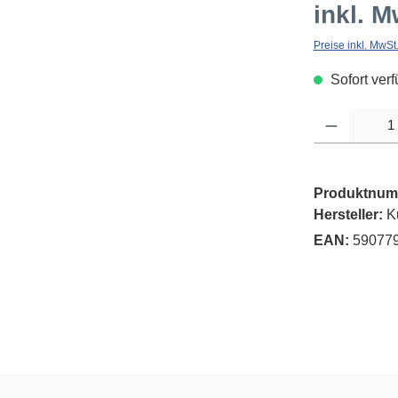
inkl. M
Preise inkl. MwSt
Sofort verf
Produkt Anzahl: G
Produktnum
Hersteller:
K
EAN:
59077