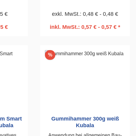
mit einer
Stück2,0mm
45 €
exkl. MwSt.: 0,48 € - 0,48 €
Großer
05 €
inkl. MwSt.: 0,57 € - 0,57 € *
rb
In den Warenkorb
Rabatt
%
tem Smart
Gummihammer 300g weiß
ubala
Kubala
ovatives
Anwendung bei allgemeinen Bau-