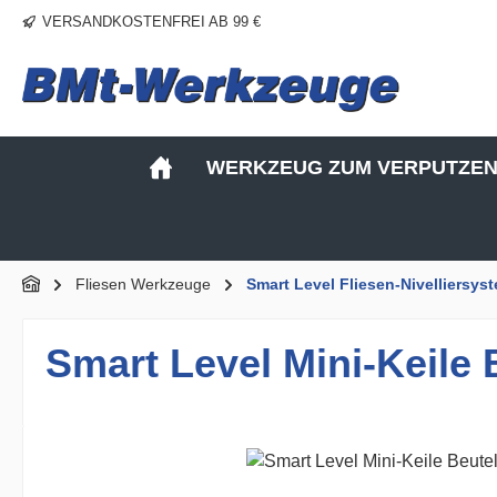
VERSANDKOSTENFREI AB 99 €
m Hauptinhalt springen
Zur Suche springen
Zur Hauptnavigation springen
WERKZEUG ZUM VERPUTZE
Fliesen Werkzeuge
Smart Level Fliesen-Nivelliersys
Smart Level Mini-Keile 
Bildergalerie überspringen