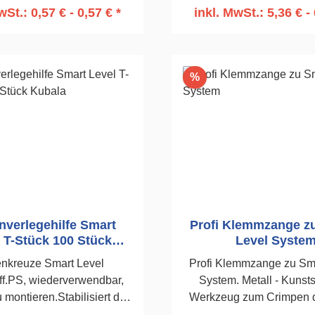
wSt.: 0,57 € - 0,57 € *
inkl. MwSt.: 5,36 € - 
n den Warenkorb
In den Warenko
Rabatt
%
nverlegehilfe Smart
Profi Klemmzange z
 T-Stück 100 Stück
Level Syste
Kubala
nkreuze Smart Level
Profi Klemmzange zu Sma
ff.PS, wiederverwendbar,
System. Metall - Kunstst
 montieren.Stabilisiert die
Werkzeug zum Crimpen 
icht zu entfernen, auch bei
Level-Systems. Besti