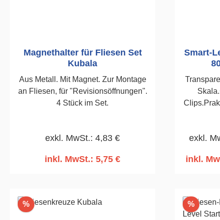
Magnethalter für Fliesen Set
Smart-Le
Kubala
8
Aus Metall. Mit Magnet. Zur Montage
Transpare
an Fliesen, für "Revisionsöffnungen".
Skala.
4 Stück im Set.
Clips.Prak
des Eimer
durch die
exkl. MwSt.: 4,83 €
exkl. M
bestimmt.
inkl. MwSt.: 5,75 €
inkl. Mw
In den Warenkorb
I
Rabatt
Rabatt
%
%