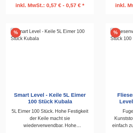
inkl. MwSt.: 0,57 € - 0,57 € *
inkl. M
In den Warenkorb
I
Rabatt
Rabatt
%
%
Smart Level - Keile 5L Eimer
Fliese
100 Stück Kubala
Level
5L Eimer 100 Stück. Hohe Festigkeit
Fuge
der Keile macht sie
Kunststo
wiederverwendbar. Hohe
einfach zu
Arbeitseffizienz und Präzision beim
Fliese, le