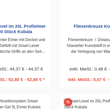
vel im 20L Profieimer
Fliesenkreuze Ku
00 Stück Kubala
nter Eimer mit Deckel und
Fliesenkreuze / Distan
Gefüllt mit Smart Level
Glasierter Kunststoff in 
tische Griffe an den Seiten
die Verlegung von Wa
s.Die Breite der Fuge wird
Bodenfliesen. 70 Stü
 Dicke und Farbe der Clips
wSt.: 44,37 € - 44,37 €
exkl. MwSt.: 0,48 € -
20L Eimer1,5mm800 Stück
St.: 52,80 € - 52,80 € *
inkl. MwSt.: 0,57 € - 
n den Warenkorb
In den Warenko
Rabatt
%