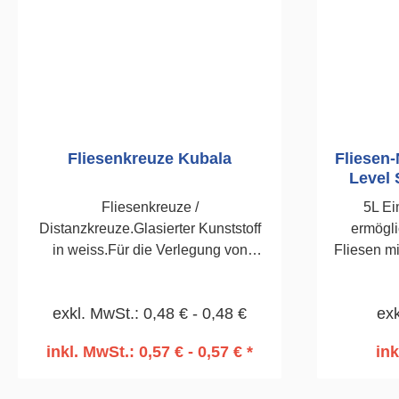
Fliesenkreuze Kubala
Fliesen-
Level 
Fliesenkreuze /
5L Ei
Distanzkreuze.Glasierter Kunststoff
ermögli
in weiss.Für die Verlegung von
Fliesen mi
Wand-und Bodenfliesen. 150
Das S
Stück1,0mm
beinhal
exkl. MwSt.: 0,48 € - 0,48 €
exk
1895Clips
inkl. MwSt.: 0,57 € - 0,57 € *
ink
In den Warenkorb
I