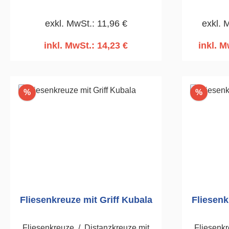
Verlegen von Fliesen.
Inn
exkl. MwSt.: 11,96 €
exkl. 
einse
inkl. MwSt.: 14,23 €
inkl. M
In den Warenkorb
I
Rabatt
Rabatt
%
%
Fliesenkreuze mit Griff Kubala
Fliesenk
Fliesenkreuze / Distanzkreuze mit
Fliesenkr