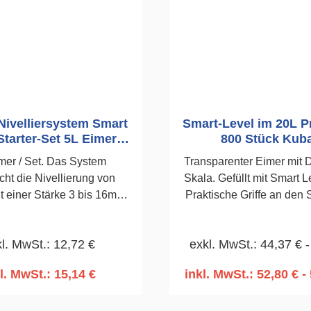
Nivelliersystem Smart
Smart-Level im 20L P
Starter-Set 5L Eimer
800 Stück Kuba
Kubala
mer / Set. Das System
Transparenter Eimer mit 
cht die Nivellierung von
Skala. Gefüllt mit Smart L
t einer Stärke 3 bis 16mm.
Praktische Griffe an den 
mart Level Starterkit
Eimers. Die Breite der 
tet: Keile 50 Stück Nr.
durch die Dicke und Farbe
l. MwSt.: 12,72 €
exkl. MwSt.: 44,37 € -
 1 mm 100 Stück Nr. 1892
bestimmt. 20L Eimer2,0m
l. MwSt.: 15,14 €
inkl. MwSt.: 52,80 € - 
n den Warenkorb
In den Warenko