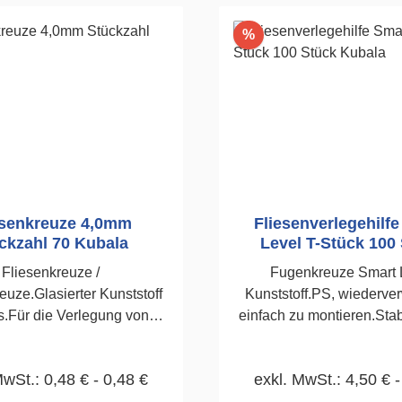
Rabatt
%
esenkreuze 4,0mm
Fliesenverlegehilf
ckzahl 70 Kubala
Level T-Stück 100
Kubala
Fliesenkreuze /
Fugenkreuze Smart 
euze.Glasierter Kunststoff
Kunststoff.PS, wiederve
s.Für die Verlegung von
einfach zu montieren.Stabi
und Bodenfliesen.70
Fliese, leicht zu entferne
Stück4,0mm
Innenecken, Stufen 
MwSt.: 0,48 € - 0,48 €
exkl. MwSt.: 4,50 € -
einsetzbar.100 Stüc