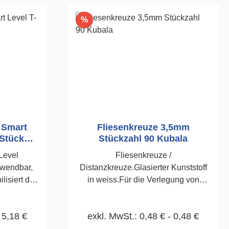
Rabatt
%
e Smart
Fliesenkreuze 3,5mm
 Stück
Stückzahl 90 Kubala
Level
Fliesenkreuze /
rwendbar,
Distanzkreuze.Glasierter Kunststoff
lisiert die
in weiss.Für die Verlegung von
n, auch bei
Wand-und Bodenfliesen.90
etc.
Stück3,5mm
 5,18 €
exkl. MwSt.: 0,48 € - 0,48 €
k2,0mm