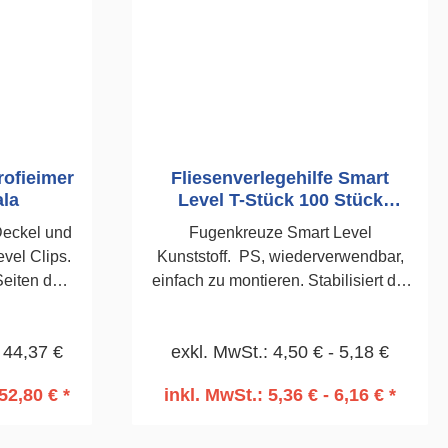
rofieimer
Fliesenverlegehilfe Smart
la
Level T-Stück 100 Stück
Kubala
Deckel und
Fugenkreuze Smart Level
evel Clips.
Kunststoff. PS, wiederverwendbar,
Seiten des
einfach zu montieren. Stabilisiert die
Fuge wird
Fliese, leicht zu entfernen, auch bei
 der Clips
Innenecken, Stufen etc. einsetzbar.
 44,37 €
exkl. MwSt.: 4,50 € - 5,18 €
m800 Stück
100 Stück 1,0mm
52,80 € *
inkl. MwSt.: 5,36 € - 6,16 € *
rb
In den Warenkorb