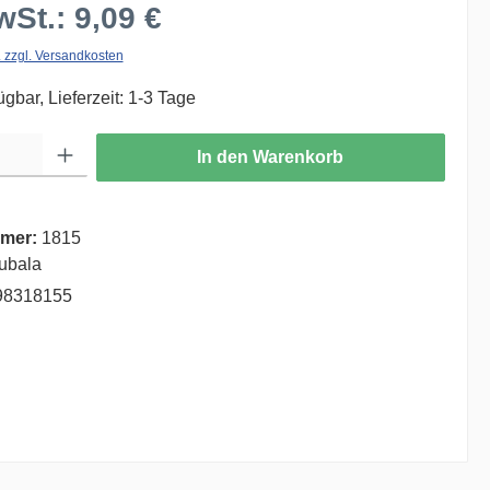
wSt.: 9,09 €
. zzgl. Versandkosten
ügbar, Lieferzeit: 1-3 Tage
ib den gewünschten Wert ein oder benutze die Schaltflächen um die Anzahl zu er
In den Warenkorb
mer:
1815
ubala
98318155