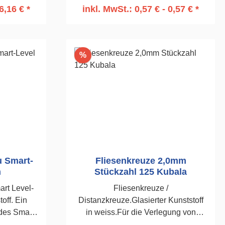
6,16 € *
inkl. MwSt.: 0,57 € - 0,57 € *
rb
In den Warenkorb
Rabatt
%
u Smart-
Fliesenkreuze 2,0mm
m
Stückzahl 125 Kubala
rt Level-
Fliesenkreuze /
off. Ein
Distanzkreuze.Glasierter Kunststoff
des Smart
in weiss.Für die Verlegung von
mmt zum
Wand-und Bodenfliesen.125