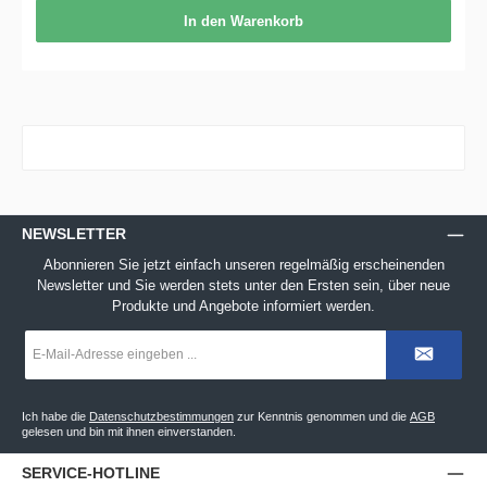
In den Warenkorb
NEWSLETTER
Abonnieren Sie jetzt einfach unseren regelmäßig erscheinenden
Newsletter und Sie werden stets unter den Ersten sein, über neue
Produkte und Angebote informiert werden.
E-
Mail-
Adresse
*
Ich habe die
Datenschutzbestimmungen
zur Kenntnis genommen und die
AGB
gelesen und bin mit ihnen einverstanden.
SERVICE-HOTLINE