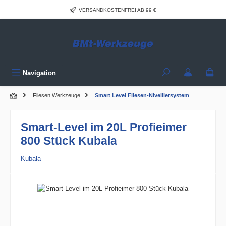
Zum Hauptinhalt springen
VERSANDKOSTENFREI AB 99 €
Navigation
Fliesen Werkzeuge
Smart Level Fliesen-Nivelliersystem
Smart-Level im 20L Profieimer
800 Stück Kubala
Kubala
Bildergalerie überspringen