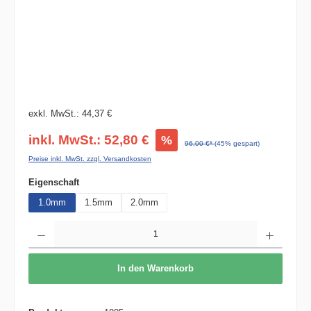
exkl. MwSt.: 44,37 €
inkl. MwSt.: 52,80 €
%
96,00 €*
(45% gespart)
Preise inkl. MwSt. zzgl. Versandkosten
auswählen
Eigenschaft
1.0mm
1.5mm
2.0mm
Produkt Anzahl: Gib den gewünschten Wert ein oder benutze die Schaltflächen um die 
In den Warenkorb