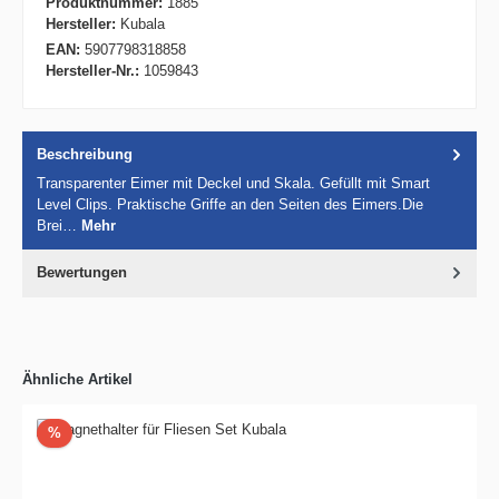
Produktnummer:
1885
Hersteller:
Kubala
EAN:
5907798318858
Hersteller-Nr.:
1059843
Beschreibung
Transparenter Eimer mit Deckel und Skala. Gefüllt mit Smart
Level Clips. Praktische Griffe an den Seiten des Eimers.Die
Brei…
Mehr
Bewertungen
Ähnliche Artikel
Rabatt
%