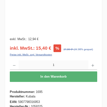
exkl. MwSt.: 12,94 €
inkl. MwSt.: 15,40 €
%
27,99 €*
(44.98% gespart)
Preise inkl. MwSt. zzgl. Versandkosten
Produkt Anzahl: Gib den gewünschten Wert ein oder benutze die Schaltflächen um die 
In den Warenkorb
Produktnummer:
1695
Hersteller:
Kubala
EAN:
5907798316953
Hersteller-Nr.:
1059325