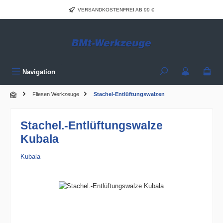
Zum Hauptinhalt springen
VERSANDKOSTENFREI AB 99 €
Navigation
Fliesen Werkzeuge
Stachel-Entlüftungswalzen
Stachel.-Entlüftungswalze
Kubala
Kubala
Bildergalerie überspringen