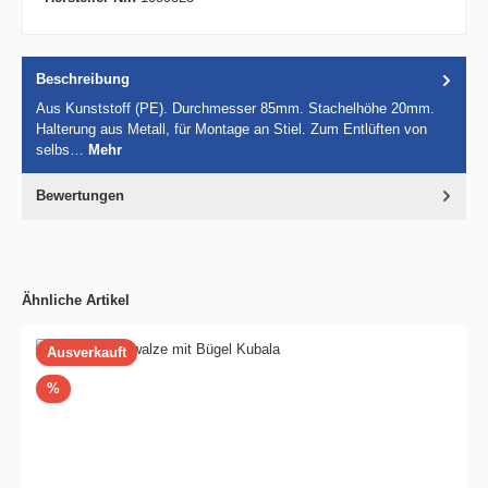
Beschreibung
Aus Kunststoff (PE). Durchmesser 85mm. Stachelhöhe 20mm.
Halterung aus Metall, für Montage an Stiel. Zum Entlüften von
selbs…
Mehr
Bewertungen
Ähnliche Artikel
Ausverkauft
Rabatt
%