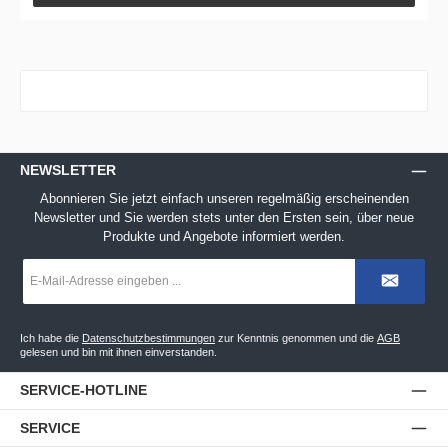
NEWSLETTER
Abonnieren Sie jetzt einfach unseren regelmäßig erscheinenden
Newsletter und Sie werden stets unter den Ersten sein, über neue
Produkte und Angebote informiert werden.
E-
Mail-
Adresse
*
Ich habe die
Datenschutzbestimmungen
zur Kenntnis genommen und die
AGB
gelesen und bin mit ihnen einverstanden.
SERVICE-HOTLINE
SERVICE