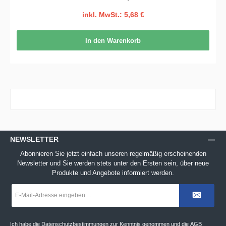
inkl. MwSt.: 5,68 €
In den Warenkorb
NEWSLETTER
Abonnieren Sie jetzt einfach unseren regelmäßig erscheinenden
Newsletter und Sie werden stets unter den Ersten sein, über neue
Produkte und Angebote informiert werden.
E-
Mail-
Adresse
*
Ich habe die
Datenschutzbestimmungen
zur Kenntnis genommen und die
AGB