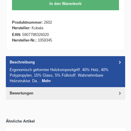
In den Warenkorb
Produktnummer:
2602
Hersteller:
Kubala
EAN:
5907798326020
Hersteller-Nr.:
1059345
Beschreibung
Ergonomisch geformter Holzkompositgriff. 40% Holz, 40%
Polypropylen, 15% Glass, 5% Füllstoff. Wahrnehmbare
Holzstruktur. Da…
Mehr
Bewertungen
Ähnliche Artikel