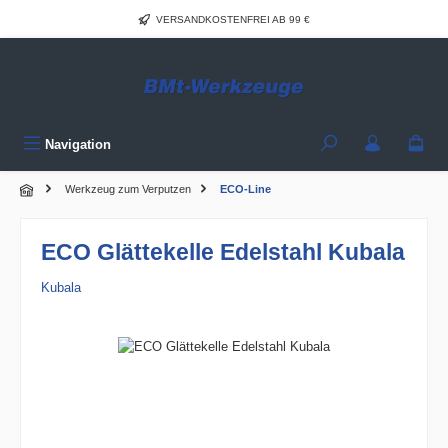
Zum Hauptinhalt springen
VERSANDKOSTENFREI AB 99 €
Navigation
Werkzeug zum Verputzen
ECO-Line
ECO Glättekelle Edelstahl Kubala
Kubala
Bildergalerie überspringen