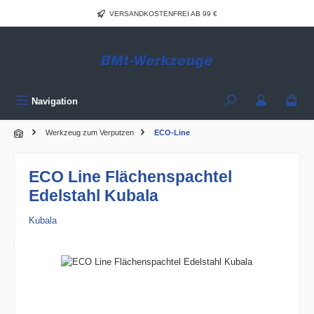
Zum Hauptinhalt springen
VERSANDKOSTENFREI AB 99 €
Navigation
Werkzeug zum Verputzen
ECO-Line
ECO Line Flächenspachtel
Edelstahl Kubala
Kubala
Bildergalerie überspringen