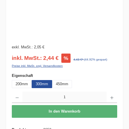
exkl. MwSt.: 2,05 €
inkl. MwSt.: 2,44 €
%
4,43 €*
(44.92% gespart)
Preise inkl. MwSt. zzgl. Versandkosten
auswählen
Eigenschaft
200mm
300mm
450mm
Produkt Anzahl: Gib den gewünschten Wert ein oder benutze die Schaltflächen um die 
In den Warenkorb