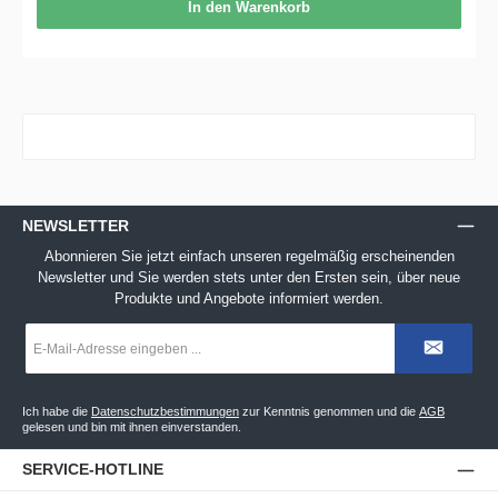
In den Warenkorb
NEWSLETTER
Abonnieren Sie jetzt einfach unseren regelmäßig erscheinenden
Newsletter und Sie werden stets unter den Ersten sein, über neue
Produkte und Angebote informiert werden.
E-
Mail-
Adresse
*
Ich habe die
Datenschutzbestimmungen
zur Kenntnis genommen und die
AGB
gelesen und bin mit ihnen einverstanden.
SERVICE-HOTLINE