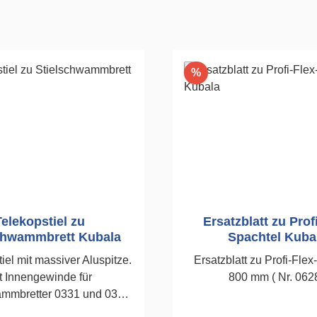
Rabatt
%
Telekopstiel zu
Ersatzblatt zu Prof
chwammbrett Kubala
Spachtel Kuba
iel mit massiver Aluspitze.
Ersatzblatt zu Profi-Flex
t Innengewinde für
800 mm ( Nr. 0628
ammbretter 0331 und 0332.
elhalter 0539.1,2 - 2,0 m