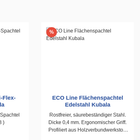
Rabatt
%
i-Flex-
ECO Line Flächenspachtel
la
Edelstahl Kubala
-Spachtel
Rostfreier, säurebeständiger Stahl.
 )
Dicke 0,4 mm. Ergonomischer Griff.
Profiliert aus Holzverbundwerkstoff.
Wahrnehmbare Struktur und Geruch