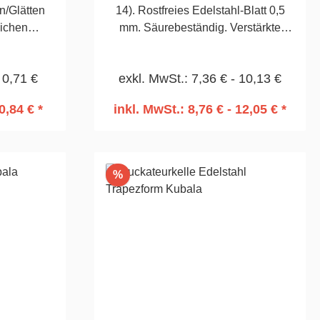
/Glätten
14). Rostfreies Edelstahl-Blatt 0,5
lichen
mm. Säurebeständig. Verstärkte
mm
Alustütze. Zum Abziehen und Glätten
bei Putz- und WDVS-Arbeiten.350
 0,71 €
exkl. MwSt.: 7,36 € - 10,13 €
mm
0,84 € *
inkl. MwSt.: 8,76 € - 12,05 € *
rb
In den Warenkorb
Rabatt
%