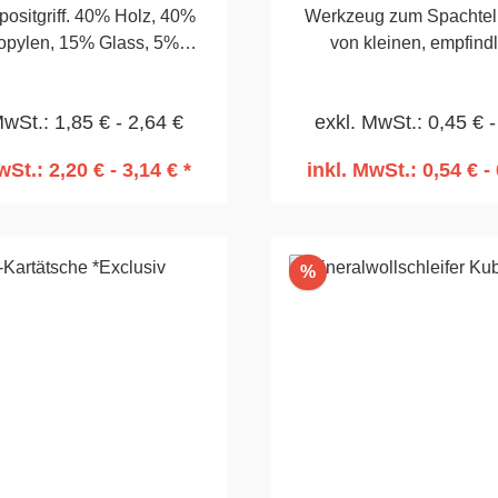
ositgriff. 40% Holz, 40%
Werkzeug zum Spachteln
opylen, 15% Glass, 5%
von kleinen, empfind
.Säurebeständig, 0,5mm.Für
Oberflächen.80
larbeiten.Wahrnehmbare
MwSt.: 1,85 € - 2,64 €
exkl. MwSt.: 0,45 € -
tur.Dauerhaftigkeit eines
offes, Edelstahl.120mm
wSt.: 2,20 € - 3,14 € *
inkl. MwSt.: 0,54 € - 
n den Warenkorb
In den Warenko
Rabatt
%