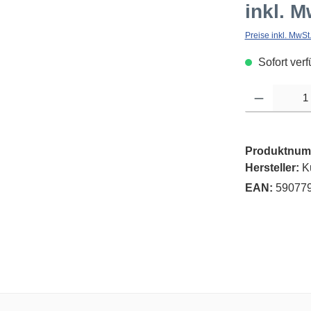
inkl. M
Preise inkl. MwSt
Sofort verf
Produkt Anzahl: G
Produktnum
Hersteller:
K
EAN:
59077