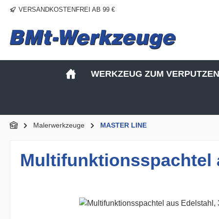
VERSANDKOSTENFREI AB 99 €
m Hauptinhalt springen
Zur Suche springen
Zur Hauptnavigation springen
WERKZEUG ZUM VERPUTZE
Malerwerkzeuge
MASTER LINE
Multifunktionsspachtel 
Bildergalerie überspringen