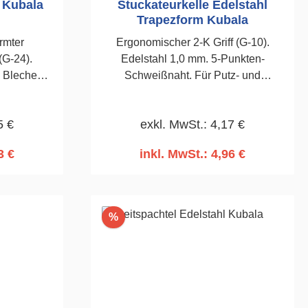
r Kubala
Stuckateurkelle Edelstahl
Trapezform Kubala
rmter
Ergonomischer 2-K Griff (G-10).
Edelstahl 1,0 mm. 5-Punkten-
n Blechen.
Schweißnaht. Für Putz- und
lieren von
Stuckateurarbeiten. Trapezform. 115
. 145 x
x 160 x 90mm
5 €
exkl. MwSt.: 4,17 €
3 €
inkl. MwSt.: 4,96 €
rb
In den Warenkorb
Rabatt
%