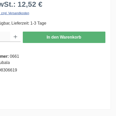
wSt.: 12,52 €
. zzgl. Versandkosten
ügbar, Lieferzeit: 1-3 Tage
ib den gewünschten Wert ein oder benutze die Schaltflächen um die Anzahl zu er
In den Warenkorb
mer:
0661
ubala
98306619