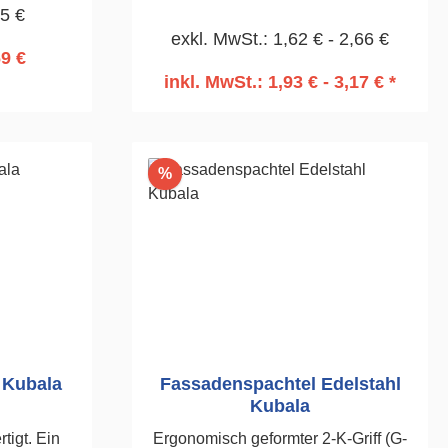
55 €
von Holz.Langlebigkeit aus
exkl. MwSt.: 1,62 € - 2,66 €
Kunststoff.Griff quillt unter
69 €
Wassereinfluss nicht auf.300mm
inkl. MwSt.: 1,93 € - 3,17 € *
rb
In den Warenkorb
Rabatt
%
 Kubala
Fassadenspachtel Edelstahl
Kubala
t. Ein
Ergonomisch geformter 2-K-Griff (G-