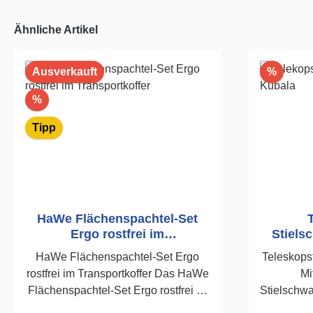
Ähnliche Artikel
Rabatt
Ausverkauft
%
Rabatt
%
Tipp
HaWe Flächenspachtel-Set
Ergo rostfrei im
Stiels
Transportkoffer
HaWe Flächenspachtel-Set Ergo
Teleskopst
rostfrei im Transportkoffer Das HaWe
Mi
Flächenspachtel-Set Ergo rostfrei ist
Stielschw
das komplette Profi-Set für perfekte
Für Sti