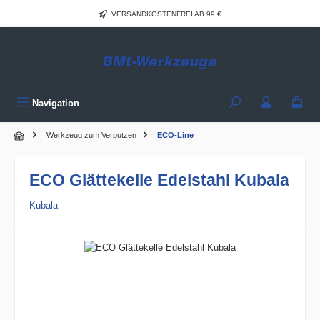
Zum Hauptinhalt springen
VERSANDKOSTENFREI AB 99 €
Navigation
Werkzeug zum Verputzen
ECO-Line
ECO Glättekelle Edelstahl Kubala
Kubala
Bildergalerie überspringen