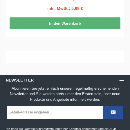
inkl. MwSt.: 5,68 €
In den Warenkorb
NEWSLETTER
Abonnieren Sie jetzt einfach unseren regelmäßig erscheinenden
Newsletter und Sie werden stets unter den Ersten sein, über neue
Produkte und Angebote informiert werden.
E-
Mail-
Adresse
*
Ich habe die
Datenschutzbestimmungen
zur Kenntnis genommen und die
AGB