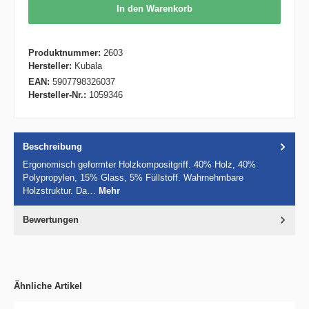
In den Warenkorb
Produktnummer:
2603
Hersteller:
Kubala
EAN:
5907798326037
Hersteller-Nr.:
1059346
Beschreibung
Ergonomisch geformter Holzkompositgriff. 40% Holz, 40%
Polypropylen, 15% Glass, 5% Füllstoff. Wahrnehmbare
Holzstruktur. Da…
Mehr
Bewertungen
Ähnliche Artikel