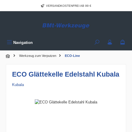
Zum Hauptinhalt springen
VERSANDKOSTENFREI AB 99 €
Navigation
Werkzeug zum Verputzen
ECO-Line
ECO Glättekelle Edelstahl Kubala
Kubala
Bildergalerie überspringen