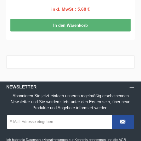
inkl. MwSt.: 5,68 €
In den Warenkorb
NEWSLETTER
Abonnieren Sie jetzt einfach unseren regelmäßig erscheinenden
Newsletter und Sie werden stets unter den Ersten sein, über neue
Produkte und Angebote informiert werden.
E-
Mail-
Adresse
*
Ich habe die
Datenschutzbestimmungen
zur Kenntnis genommen und die
AGB