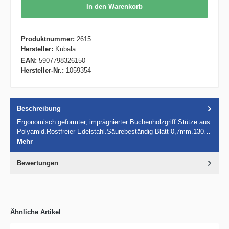
In den Warenkorb
Produktnummer:
2615
Hersteller:
Kubala
EAN:
5907798326150
Hersteller-Nr.:
1059354
Beschreibung
Ergonomisch geformter, imprägnierter Buchenholzgriff.Stütze aus
Polyamid.Rostfreier Edelstahl.Säurebeständig Blatt 0,7mm.130…
Mehr
Bewertungen
Ähnliche Artikel