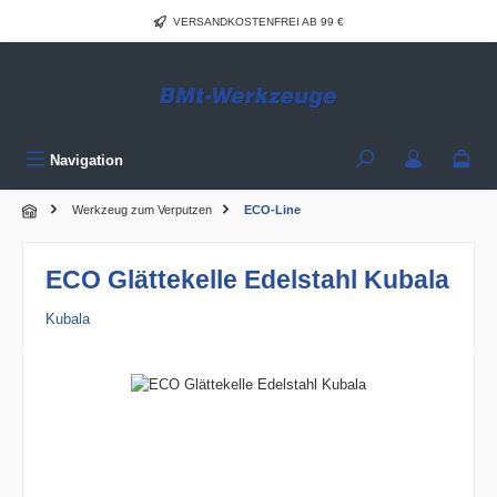
Zum Hauptinhalt springen
VERSANDKOSTENFREI AB 99 €
Navigation
Werkzeug zum Verputzen
ECO-Line
ECO Glättekelle Edelstahl Kubala
Kubala
Bildergalerie überspringen