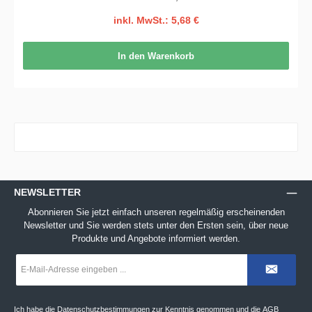
inkl. MwSt.: 5,68 €
In den Warenkorb
NEWSLETTER
Abonnieren Sie jetzt einfach unseren regelmäßig erscheinenden
Newsletter und Sie werden stets unter den Ersten sein, über neue
Produkte und Angebote informiert werden.
E-
Mail-
Adresse
*
Ich habe die
Datenschutzbestimmungen
zur Kenntnis genommen und die
AGB