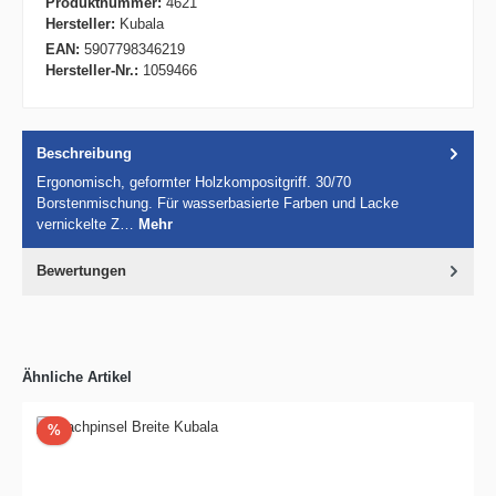
Produktnummer:
4621
Hersteller:
Kubala
EAN:
5907798346219
Hersteller-Nr.:
1059466
Beschreibung
Ergonomisch, geformter Holzkompositgriff. 30/70
Borstenmischung. Für wasserbasierte Farben und Lacke
vernickelte Z…
Mehr
Bewertungen
Ähnliche Artikel
Rabatt
%