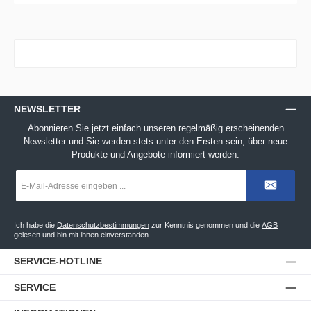
NEWSLETTER
Abonnieren Sie jetzt einfach unseren regelmäßig erscheinenden
Newsletter und Sie werden stets unter den Ersten sein, über neue
Produkte und Angebote informiert werden.
E-
Mail-
Adresse
*
Ich habe die
Datenschutzbestimmungen
zur Kenntnis genommen und die
AGB
gelesen und bin mit ihnen einverstanden.
SERVICE-HOTLINE
SERVICE