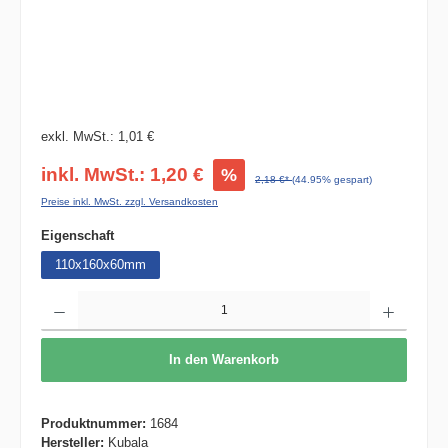
exkl. MwSt.: 1,01 €
inkl. MwSt.: 1,20 €
%
2,18 €*
(44.95% gespart)
Preise inkl. MwSt. zzgl. Versandkosten
auswählen
Eigenschaft
110x160x60mm
Produkt Anzahl: Gib den gewünschten Wert ein oder benutze die Schaltflächen um die 
In den Warenkorb
Produktnummer:
1684
Hersteller:
Kubala