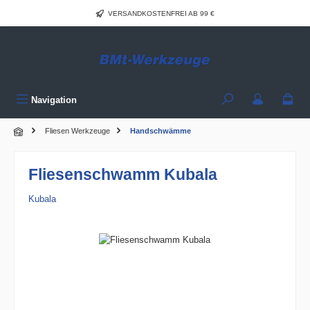
Zum Hauptinhalt springen
VERSANDKOSTENFREI AB 99 €
Navigation
Fliesen Werkzeuge
Handschwämme
Fliesenschwamm Kubala
Kubala
Bildergalerie überspringen