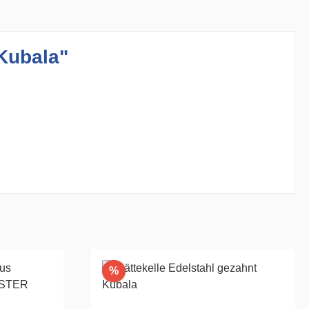
Kubala"
Rabatt
%