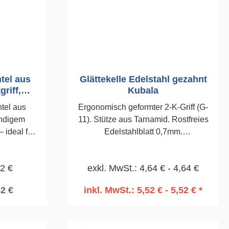
tel aus
Glättekelle Edelstahl gezahnt
griff,
Kubala
E
htel aus
Ergonomisch geformter 2-K-Griff (G-
ändigem
11). Stütze aus Tarnamid. Rostfreies
– ideal für
Edelstahlblatt 0,7mm.
r und
Säurebeständig. Zum Auftragen von
 vielseitig
Klebe- und Armiermörteln. 130 x
52 €
exkl. MwSt.: 4,64 € - 4,64 €
270mm, gezahnt 8 x 8mm
l MASTER
52 €
inkl. MwSt.: 5,52 € - 5,52 € *
rkzeug für
rb
In den Warenkorb
sarbeiten.
 flexiblen