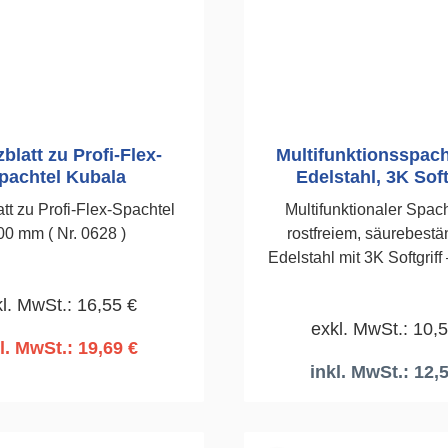
blatt zu Profi-Flex-
Multifunktionsspach
pachtel Kubala
Edelstahl, 3K Soft
MASTER LIN
att zu Profi-Flex-Spachtel
Multifunktionaler Spac
00 mm ( Nr. 0628 )
rostfreiem, säurebest
Edelstahl mit 3K Softgriff 
Maler, Putzer, Gipse
l. MwSt.: 16,55 €
Trockenbauer. 75 mm breit,
exkl. MwSt.: 10,
einsetzbar. Produktbeschreibung Der
l. MwSt.: 19,69 €
Multifunktionsspachte
inkl. MwSt.: 12,
LINE ist das perfekte We
n den Warenkorb
In den Warenko
anspruchsvolle Handwerk
Mit seiner 75 mm breiten,