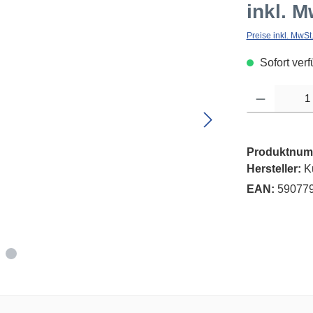
inkl. M
Preise inkl. MwSt
Sofort verf
Produkt Anzahl: G
Produktnum
Hersteller:
K
EAN:
59077