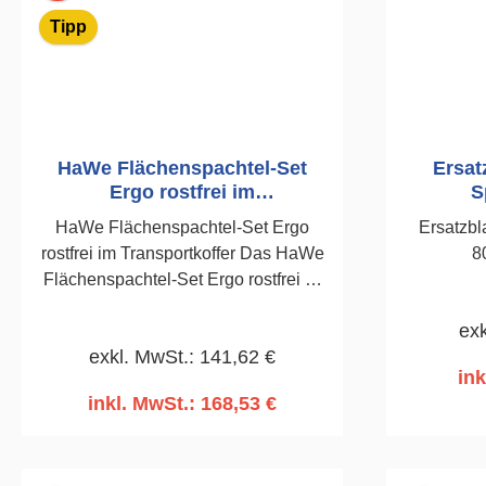
Tipp
HaWe Flächenspachtel-Set
Ersatz
Ergo rostfrei im
S
Transportkoffer
HaWe Flächenspachtel-Set Ergo
Ersatzbl
rostfrei im Transportkoffer Das HaWe
8
Flächenspachtel-Set Ergo rostfrei ist
das komplette Profi-Set für perfekte
exk
Spachtel- und Glättarbeiten an
exkl. MwSt.: 141,62 €
Wänden und Decken. Ergonomische
ink
Griffe, rostfreier Edelstahl und eine
inkl. MwSt.: 168,53 €
Blattstärke von 0,3 mm sorgen für
I
präzise Ergebnisse und hohen
Arbeitskomfort auf der Baustelle.