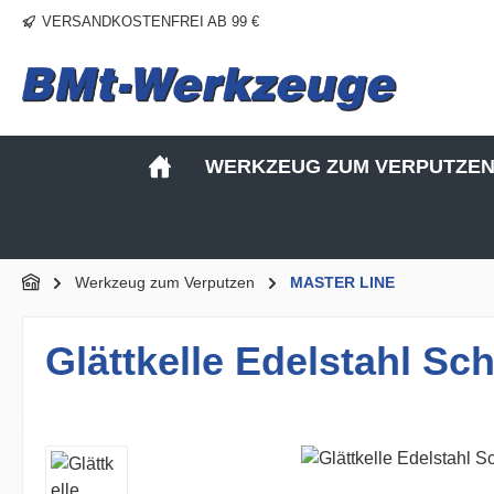
VERSANDKOSTENFREI AB 99 €
m Hauptinhalt springen
Zur Suche springen
Zur Hauptnavigation springen
WERKZEUG ZUM VERPUTZE
Werkzeug zum Verputzen
MASTER LINE
Glättkelle Edelstahl S
Bildergalerie überspringen