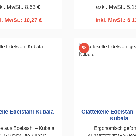
kl. MwSt.: 8,63 €
exkl. MwSt.: 5,1
Klebemörtel bei
285mm
mmungsarbeiten. 130 x
l. MwSt.: 10,27 €
inkl. MwSt.: 6,1
m, gezahnt 8 x 8mm
n den Warenkorb
In den Warenko
Rabatt
%
elle Edelstahl Kubala
Glättekelle Edelstahl
Kubala
le aus Edelstahl – Kubala
Ergonomisch gefor
0 mm) Die Kubala
Kunststoffgriff (PS).Ro