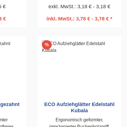
5 €
exkl. MwSt.: 3,18 € - 3,18 €
Kunststoffes, Edelstahl.
Säurebeständig 0,7mm. Zum
3 €
inkl. MwSt.: 3,78 € - 3,78 € *
Auftragen von Klebemörtel.130 x
rb
In den Warenkorb
270, gezahnt 10 x 10mm
Rabatt
%
 gezahnt
ECO Aufziehglätter Edelstahl
Kubala
mter
Ergonomisch geformter,
stfreies
imprägnierter Buchenholzgriff.