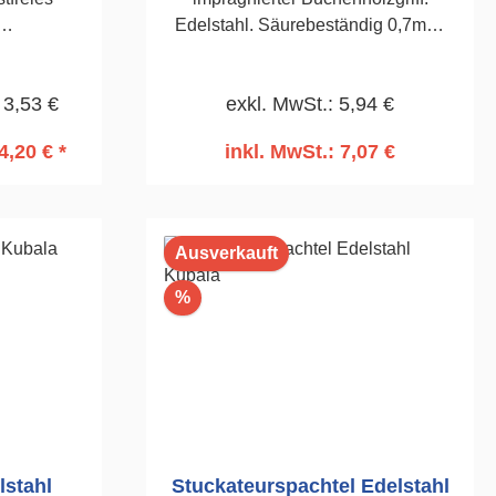
Edelstahl. Säurebeständig 0,7mm.
ig.Zum
Zum Auftragen von Gipsfeinputz,
r und
Mörtel und Kleber.130 x 480mm
 3,53 €
exkl. MwSt.: 5,94 €
m, gezahnt
4,20 € *
inkl. MwSt.: 7,07 €
rb
In den Warenkorb
Ausverkauft
Rabatt
%
lstahl
Stuckateurspachtel Edelstahl