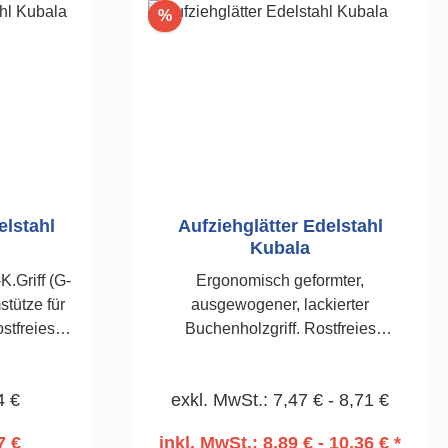
em,
Rabatt
%
hl (2,0 mm
deal für
s- und
Der
 sorgt für
 Arbeiten –
tzen. Dank
funktionen
 einsetzbar:
elstahl
Aufziehglätter Edelstahl
Kubala
.Griff (G-
Ergonomisch geformter,
nden Ob
stütze für
ausgewogener, lackierter
arbeiten
Buchenholzgriff. Rostfreies
– dieser
mm.
Edelstahl-Blatt 0,7 mm.
ässiger
tragen und
Säurebeständig.Zum Auftragen von
zt online
4 €
exkl. MwSt.: 7,47 € - 8,71 €
zen und
Gipsfeinputz, Mörtel und Kleber130 x
n unserem
x 270mm
380mm
rkauf in
7 €
inkl. MwSt.: 8,89 € - 10,36 € *