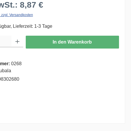
wSt.: 8,87 €
. zzgl. Versandkosten
ügbar, Lieferzeit: 1-3 Tage
ib den gewünschten Wert ein oder benutze die Schaltflächen um die Anzahl zu er
In den Warenkorb
mer:
0268
ubala
98302680