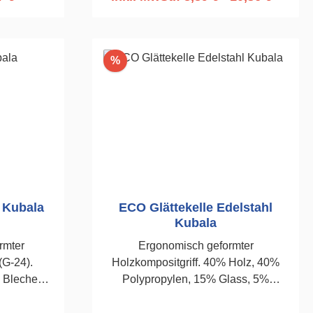
raße 10–12
rb
In den Warenkorb
tfrei und
Rabatt
%
ie:
E Keywords
r Kubala
ECO Glättekelle Edelstahl
Kubala
rmter
Ergonomisch geformter
Holzkompositgriff. 40% Holz, 40%
n Blechen.
Polypropylen, 15% Glass, 5%
lieren von
Füllstoff. Wahrnehmbare
. 145 x
Holzstruktur. Dauerhaftigkeit eines