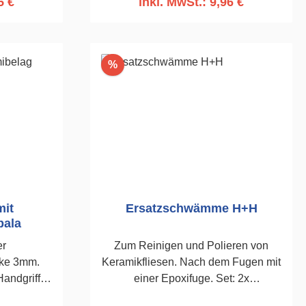
5 €
inkl. MwSt.: 9,96 €
In den Warenkorb
Rabatt
%
mit
Ersatzschwämme H+H
bala
er
Zum Reinigen und Polieren von
rke 3mm.
Keramikfliesen. Nach dem Fugen mit
andgriff.
einer Epoxifuge. Set: 2x
ers mittels
Schwarzfaser scharf. 120 x 250mm