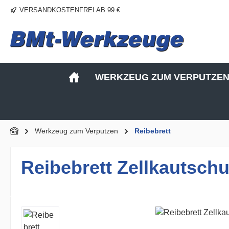
VERSANDKOSTENFREI AB 99 €
m Hauptinhalt springen
Zur Suche springen
Zur Hauptnavigation springen
WERKZEUG ZUM VERPUTZE
Werkzeug zum Verputzen
Reibebrett
Reibebrett Zellkautsch
Bildergalerie überspringen