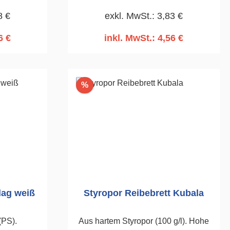
en.105 x
8 €
exkl. MwSt.: 3,83 €
6 €
inkl. MwSt.: 4,56 €
rb
In den Warenkorb
Rabatt
%
lag weiß
Styropor Reibebrett Kubala
(PS).
Aus hartem Styropor (100 g/l). Hohe