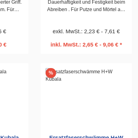
rter Griff.
Dauerhaftigkeit und Festigkeit beim
m. Für
Abreiben . Für Putze und Mörtel aus
ukturputze.
Kalk, Kalkzement und Zement. Bei
Oberputzen z.B. im WdVS zum
6 €
exkl. MwSt.: 2,23 € - 7,61 €
Strukturieren und Abreiben.140 x
1000mm
0 €
inkl. MwSt.: 2,65 € - 9,06 € *
rb
In den Warenkorb
Rabatt
%
 Kubala
Ersatzfaserschwämme H+W