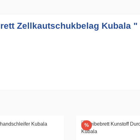
rett Zellkautschukbelag Kubala "
Rabatt
%