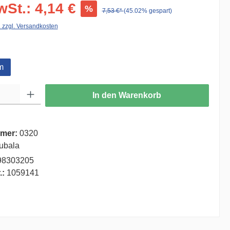
wSt.: 4,14 €
%
7,53 €*
(45.02% gespart)
. zzgl. Versandkosten
auswählen
m
ib den gewünschten Wert ein oder benutze die Schaltflächen um die Anzahl zu er
In den Warenkorb
mer:
0320
ubala
98303205
.:
1059141