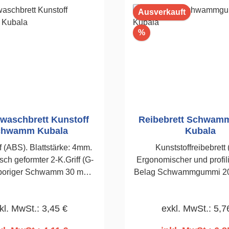
Ausverkauft
Rabatt
%
nwaschbrett Kunstoff
Reibebrett Schwa
chwamm Kubala
Kubala
f (ABS). Blattstärke: 4mm.
Kunststoffreibebrett 
ch geformter 2-K.Griff (G-
Ergonomischer und profilie
nporiger Schwamm 30 mm.
Belag Schwammgummi 2
140 x 280mm
Abwaschen bzw. Abreiben 
Kalk-, und Kalkzementput
kl. MwSt.: 3,45 €
exkl. MwSt.: 5,7
280mm