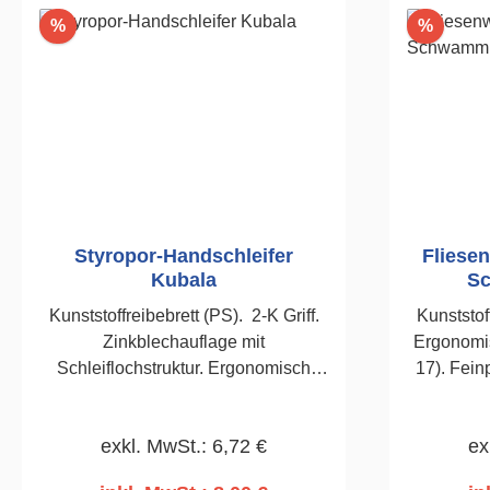
Rabatt
Rabatt
%
%
Styropor-Handschleifer
Fliese
Kubala
S
Kunststoffreibebrett (PS). 2-K Griff.
Kunststof
Zinkblechauflage mit
Ergonomis
Schleiflochstruktur. Ergonomisch
17). Fei
geformter Handgriff. Zum
Planschleifen von Styroporplatten
exkl. MwSt.: 6,72 €
ex
während der
Wärmedämmungsarbeiten.160 x