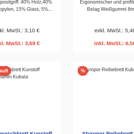
ositgriff. 40% Holz,40%
Ergonomischer und profilie
opylen, 15% Glass, 5%
Belag Weißgummi 8m
stoff. Wahrnehmbare
Schlämmarbeiten oder Str
tur.Dauerhaftigkeit eines
140 x 280mm
kl. MwSt.: 3,10 €
exkl. MwSt.: 5,4
senwaschen
ugung.140 x 280mm, 30mm
kl. MwSt.: 3,69 €
inkl. MwSt.: 6,5
n den Warenkorb
In den Warenko
Rabatt
auft
%
nwaschbrett Kunstoff
Styropor Reibebrett