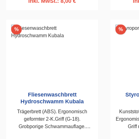
inkl. MwSt.: 8,00 €
in
380mm
In den Warenkorb
I
Rabatt
Rabatt
%
%
Fliesenwaschbrett
Styr
Hydroschwamm Kubala
Trägerbrett (ABS). Ergonomisch
Kunststof
geformter 2-K.Griff (G-18).
Ergonomisc
Grobporige Schwammauflage.
Griff
Stärke: 30mm. Zum Ab- und
Sch