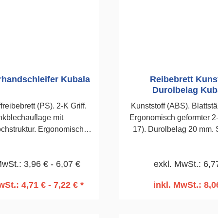
rhandschleifer Kubala
Reibebrett Kuns
Durolbelag Kub
freibebrett (PS). 2-K Griff.
Kunststoff (ABS). Blattst
nkblechauflage mit
Ergonomisch geformter 2-K
ochstruktur. Ergonomisch
17). Durolbelag 20 mm. Speichert
rmter Handgriff. Zum
Wasser und gibt es bei
eifen von Styroporplatten
langsam ab. Zum Filz
MwSt.: 3,96 € - 6,07 €
exkl. MwSt.: 6,7
während der
Abreiben von Zemen
mmungsarbeiten. 160 x
Kalkputzen. 14
wSt.: 4,71 € - 7,22 € *
inkl. MwSt.: 8,0
380mm
n den Warenkorb
In den Warenko