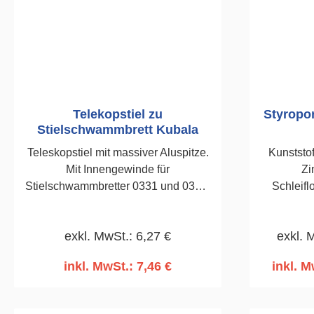
Telekopstiel zu
Styropo
Stielschwammbrett Kubala
Teleskopstiel mit massiver Aluspitze.
Kunststof
Mit Innengewinde für
Zi
Stielschwammbretter 0331 und 0332.
Schleifl
Für Stielhalter 0539.1,2 - 2,0 m
gefo
Planschl
exkl. MwSt.: 6,27 €
exkl. 
Wärmedä
inkl. MwSt.: 7,46 €
inkl. M
In den Warenkorb
I