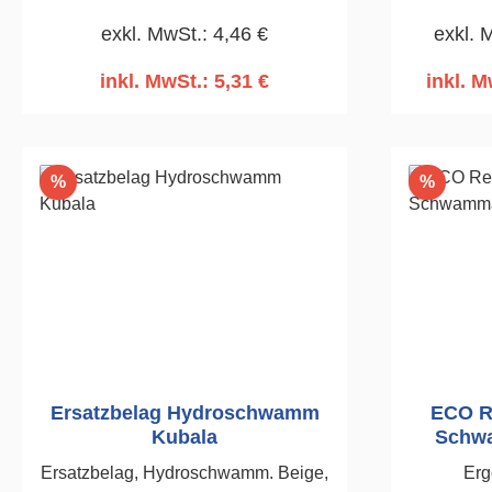
Einwaschen von Fliesenfugen. 140 x
Planschl
exkl. MwSt.: 4,46 €
exkl. 
280mm
Wärmed
inkl. MwSt.: 5,31 €
inkl. M
In den Warenkorb
I
Rabatt
Rabatt
%
%
Ersatzbelag Hydroschwamm
ECO Re
Kubala
Schwa
Ersatzbelag, Hydroschwamm. Beige,
Erg