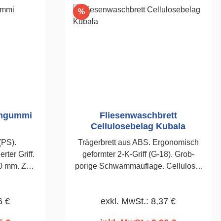
Rabatt
%
mmgummi
Fliesenwaschbrett
Cellulosebelag Kubala
(PS).
Trägerbrett aus ABS. Ergonomisch
rter Griff.
geformter 2-K-Griff (G-18). Grob-
0 mm. Zum
porige Schwammauflage. Cellulose.
von Gips-,
Zum Ab- und Einwaschen von
zen. 140 x
Fliesenfugen. 140 x 280mm
6 €
exkl. MwSt.: 8,37 €