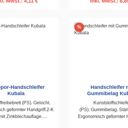
kl. MwSt.: 4,11 €
inkl. MwSt.: 6,8
n den Warenkorb
Rabatt
%
opor-Handschleifer
Handschleifer 
Kubala
Gummibelag Ku
freibebrett (PS). Gelocht.
Kunststoffschleif
h geformter Handgriff.2-K
(PS). Gummibelag. Stä
 mit Zinkblechauflage.
Ergonomisch geformter H
leiflochstruktur zum
Befestigung des Schleifgitt