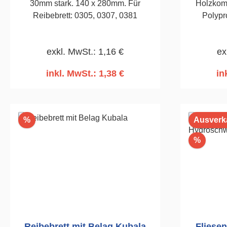
30mm stark. 140 x 280mm. Für
Holzkomp
Reibebrett: 0305, 0307, 0381
Polypr
Füll
Holzstruk
exkl. MwSt.: 1,16 €
ex
Kunststoffes. Zum Flie
nach Einf
inkl. MwSt.: 1,38 €
in
In den Warenkorb
I
Rabatt
%
Ausverk
Rabatt
%
Reibebrett mit Belag Kubala
Fliese