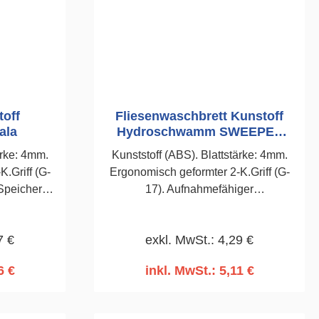
toff
Fliesenwaschbrett Kunstoff
ala
Hydroschwamm SWEEPEX
Kubala
ärke: 4mm.
Kunststoff (ABS). Blattstärke: 4mm.
.Griff (G-
Ergonomisch geformter 2-K.Griff (G-
17). Aufnahmefähiger
m Filzen
Hydroschwamm 30
en und
mm.SWEEPEX.140 x 280mm
7 €
exkl. MwSt.: 4,29 €
t-und
0 x 280mm
6 €
inkl. MwSt.: 5,11 €
rb
In den Warenkorb