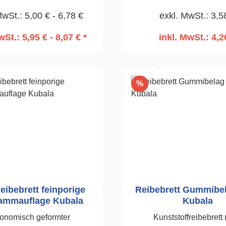
eifen von Styroporplatten
Schnellspann-Keilklemm
MwSt.: 5,00 € - 6,78 €
exkl. MwSt.: 3,5
während der
210mm
ämmungsarbeiten.130 x
wSt.: 5,95 € - 8,07 € *
inkl. MwSt.: 4,2
270mm
n den Warenkorb
In den Warenko
Rabatt
%
ibebrett feinporige
Reibebrett Gummibe
mmauflage Kubala
Kubala
onomisch geformter
Kunststoffreibebrett 