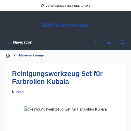
Zum Hauptinhalt springen
VERSANDKOSTENFREI AB 99 €
Navigation
Malerwerkzeuge
Reinigungswerkzeug Set für
Farbrollen Kubala
Kubala
Bildergalerie überspringen