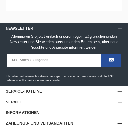
NEWSLETTER
Abonnieren Sie jetzt einfach unseren regelmäßig erscheinenden
Newsletter und Sie werden stets unter den Ersten sein, über neue
Produkte und Angebote informiert werden.
E-
Mail-
Adresse
*
Ich habe die
Datenschutzbestimmungen
zur Kenntnis genommen und die
AGB
gelesen und bin mit ihnen einverstanden.
SERVICE-HOTLINE
SERVICE
INFORMATIONEN
ZAHLUNGS- UND VERSANDARTEN