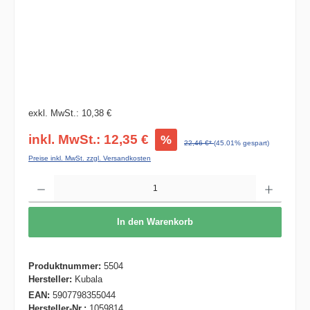
exkl. MwSt.: 10,38 €
inkl. MwSt.: 12,35 €
%
22,46 €*
(45.01% gespart)
Preise inkl. MwSt. zzgl. Versandkosten
Produkt Anzahl: Gib den gewünschten Wert ein oder benutze die Schaltflächen um die 
In den Warenkorb
Produktnummer:
5504
Hersteller:
Kubala
EAN:
5907798355044
Hersteller-Nr.:
1059814