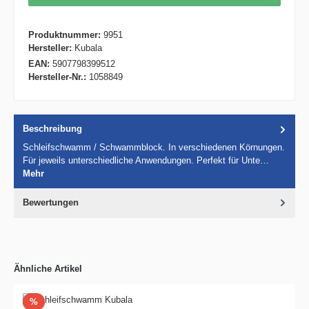
Produktnummer:
9951
Hersteller:
Kubala
EAN:
5907798399512
Hersteller-Nr.:
1058849
Beschreibung
Schleifschwamm / Schwammblock. In verschiedenen Körnungen.
Für jeweils unterschiedliche Anwendungen. Perfekt für Unte…
Mehr
Bewertungen
Ähnliche Artikel
Rabatt
%