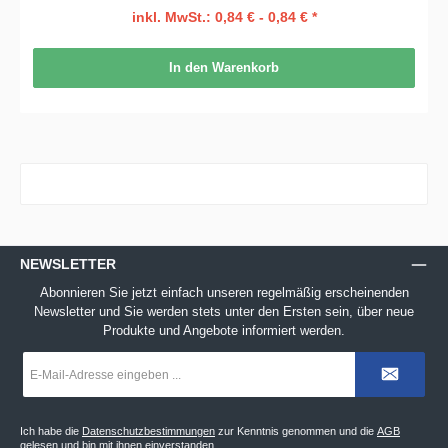
inkl. MwSt.: 0,84 € - 0,84 € *
In den Warenkorb
NEWSLETTER
Abonnieren Sie jetzt einfach unseren regelmäßig erscheinenden
Newsletter und Sie werden stets unter den Ersten sein, über neue
Produkte und Angebote informiert werden.
E-
Mail-
Adresse
*
Ich habe die
Datenschutzbestimmungen
zur Kenntnis genommen und die
AGB
gelesen und bin mit ihnen einverstanden.