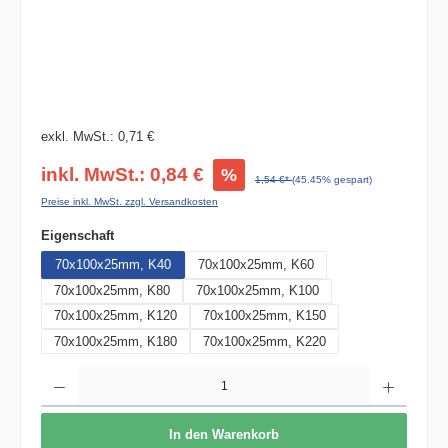
exkl. MwSt.: 0,71 €
inkl. MwSt.: 0,84 €
%
1,54 €*
(45.45% gespart)
Preise inkl. MwSt. zzgl. Versandkosten
auswählen
Eigenschaft
70x100x25mm, K40
70x100x25mm, K60
70x100x25mm, K80
70x100x25mm, K100
70x100x25mm, K120
70x100x25mm, K150
70x100x25mm, K180
70x100x25mm, K220
Produkt Anzahl: Gib den gewünschten Wert ein oder benutze die Schaltflächen um die 
In den Warenkorb