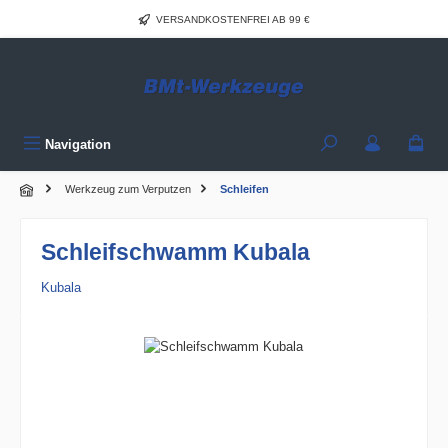
Zum Hauptinhalt springen
VERSANDKOSTENFREI AB 99 €
Navigation
Werkzeug zum Verputzen
Schleifen
Schleifschwamm Kubala
Kubala
Bildergalerie überspringen