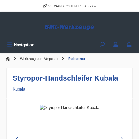
Zum Hauptinhalt springen
VERSANDKOSTENFREI AB 99 €
Navigation
Werkzeug zum Verputzen
Reibebrett
Styropor-Handschleifer Kubala
Kubala
Bildergalerie überspringen