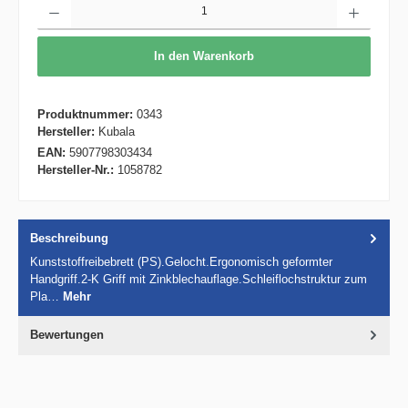
In den Warenkorb
Produktnummer:
0343
Hersteller:
Kubala
EAN:
5907798303434
Hersteller-Nr.:
1058782
Beschreibung
Kunststoffreibebrett (PS).Gelocht.Ergonomisch geformter
Handgriff.2-K Griff mit Zinkblechauflage.Schleiflochstruktur zum
Pla…
Mehr
Bewertungen