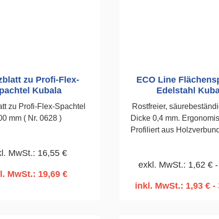
blatt zu Profi-Flex-
ECO Line Flächens
pachtel Kubala
Edelstahl Kuba
att zu Profi-Flex-Spachtel
Rostfreier, säurebeständi
00 mm ( Nr. 0628 )
Dicke 0,4 mm. Ergonomisc
Profiliert aus Holzverbund
Wahrnehmbare Struktur u
l. MwSt.: 16,55 €
von Holz.Langlebigke
exkl. MwSt.: 1,62 € -
Kunststoff.Griff quillt
l. MwSt.: 19,69 €
Wassereinfluss nicht a
inkl. MwSt.: 1,93 € - 
n den Warenkorb
In den Warenko