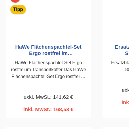
Tipp
HaWe Flächenspachtel-Set
Ersatz
Ergo rostfrei im
S
Transportkoffer
HaWe Flächenspachtel-Set Ergo
Ersatzbl
rostfrei im Transportkoffer Das HaWe
8
Flächenspachtel-Set Ergo rostfrei ist
das komplette Profi-Set für perfekte
exk
Spachtel- und Glättarbeiten an
exkl. MwSt.: 141,62 €
Wänden und Decken. Ergonomische
ink
Griffe, rostfreier Edelstahl und eine
inkl. MwSt.: 168,53 €
Blattstärke von 0,3 mm sorgen für
I
präzise Ergebnisse und hohen
Arbeitskomfort auf der Baustelle.