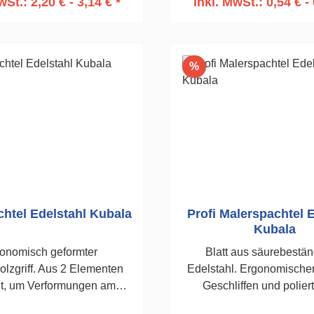
wSt.: 2,20 € - 3,14 € *
inkl. MwSt.: 0,54 € - 
n den Warenkorb
In den Warenko
Rabatt
%
chtel Edelstahl Kubala
Profi Malerspachtel 
Kubala
onomisch geformter
Blatt aus säurebestä
lzgriff. Aus 2 Elementen
Edelstahl. Ergonomischer 
gt, um Verformungen am
Geschliffen und polier
 zu verhindern. Rostfreies
Flexibilität. Hoher Komf