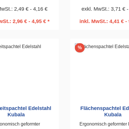
lstahl-Blatt 0,5 mm.
Arbeiten. 60mm
MwSt.: 2,49 € - 4,16 €
exkl. MwSt.: 3,71 € -
rebeständig.100mm
wSt.: 2,96 € - 4,95 € *
inkl. MwSt.: 4,41 € - 
n den Warenkorb
In den Warenko
Rabatt
%
itspachtel Edelstahl
Flächenspachtel Ed
Kubala
Kubala
onomisch geformter
Ergonomisch geformter H