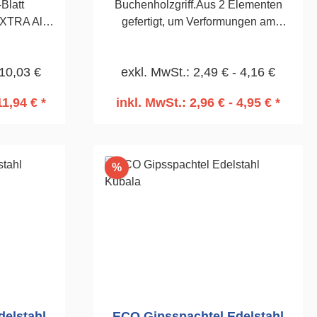
Blatt
Buchenholzgriff.Aus 2 Elementen
EXTRA Alu-
gefertigt, um Verformungen am
zession und
Griffteil zu verhindern.Rostfreies
 Glättung
Edelstahl-Blatt 0,5
 10,03 €
exkl. MwSt.: 2,49 € - 4,16 €
elungen.
mm.Säurebeständig.140mm
 und
11,94 € *
inkl. MwSt.: 2,96 € - 4,95 € *
 mm
rb
In den Warenkorb
Rabatt
%
elstahl
ECO Gipsspachtel Edelstahl