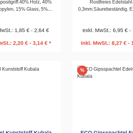
ositgriff.40% Holz, 40%
Rostfreies Edelstahl-
opylen, 15% Glass, 5%
0,3mm.Säurebeständig. 
.Säurebeständig, 0,5mm.Für
Verstärkung für mehr Prä
larbeiten.Wahrnehmbare
Genauigkeit . Für exakte
MwSt.: 1,85 € - 2,64 €
exkl. MwSt.: 6,95 € -
tur.Dauerhaftigkeit eines
von Putzen und Spacht
offes, Edelstahl.200mm
Sehr anschmiegsam
wSt.: 2,20 € - 3,14 € *
inkl. MwSt.: 8,27 € - 
kräftesparend.350
n den Warenkorb
In den Warenko
Rabatt
%
el Kunststoff Kubala
ECO Gipsspachtel Ed