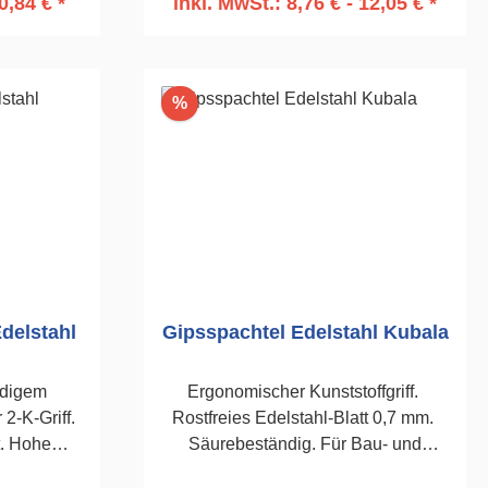
0,84 € *
inkl. MwSt.: 8,76 € - 12,05 € *
rb
In den Warenkorb
Rabatt
%
Edelstahl
Gipsspachtel Edelstahl Kubala
ndigem
Ergonomischer Kunststoffgriff.
2-K-Griff.
Rostfreies Edelstahl-Blatt 0,7 mm.
t. Hohe
Säurebeständig. Für Bau- und
ort beim
Ausbauarbeiten. 80mm