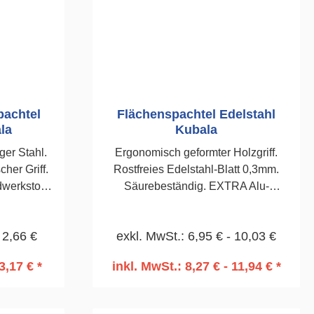
pachtel
Flächenspachtel Edelstahl
la
Kubala
ger Stahl.
Ergonomisch geformter Holzgriff.
her Griff.
Rostfreies Edelstahl-Blatt 0,3mm.
werkstoff.
Säurebeständig. EXTRA Alu-
nd Geruch
Verstärkung für mehr Präzession und
it aus
Genauigkeit. Für exakte Glättung von
 2,66 €
exkl. MwSt.: 6,95 € - 10,03 €
 unter
Putzen und Spachtelungen. Sehr
uf.300mm
anschmiegsam und
3,17 € *
inkl. MwSt.: 8,27 € - 11,94 € *
kräftesparend.600 mm
rb
In den Warenkorb