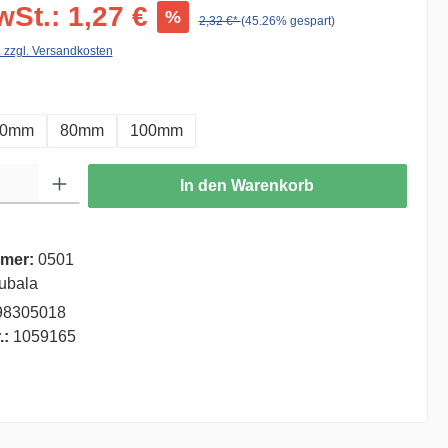
wSt.: 1,27 €
%
2,32 €*
(45.26% gespart)
. zzgl. Versandkosten
auswählen
60mm
80mm
100mm
ib den gewünschten Wert ein oder benutze die Schaltflächen um die Anzahl zu er
In den Warenkorb
mer:
0501
ubala
98305018
.:
1059165