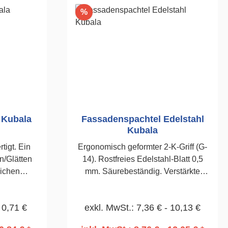
Rabatt
%
 Kubala
Fassadenspachtel Edelstahl
Kubala
t. Ein
Ergonomisch geformter 2-K-Griff (G-
/Glätten
14). Rostfreies Edelstahl-Blatt 0,5
lichen
mm. Säurebeständig. Verstärkte
mm
Alustütze. Zum Abziehen und Glätten
bei Putz- und WDVS-Arbeiten.350
 0,71 €
exkl. MwSt.: 7,36 € - 10,13 €
mm