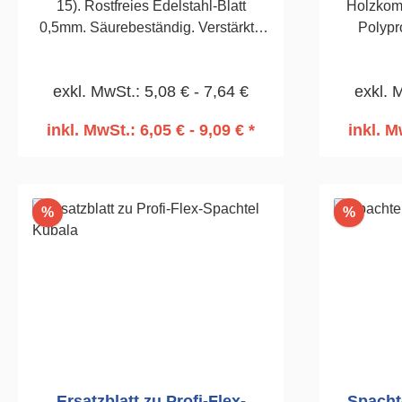
15). Rostfreies Edelstahl-Blatt
Holzkomp
0,5mm. Säurebeständig. Verstärkte
Polypr
Alustütze. Für Spachtelarbeiten im
Füllstoff
Trockenbau oder in der
Spachte
exkl. MwSt.: 5,08 € - 7,64 €
exkl. 
Renovierung.150mm
Holzstruk
Kunstst
inkl. MwSt.: 6,05 € - 9,09 € *
inkl. M
In den Warenkorb
I
Rabatt
Rabatt
%
%
Ersatzblatt zu Profi-Flex-
Spacht