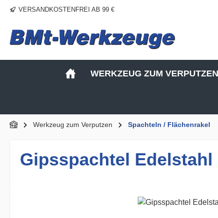
VERSANDKOSTENFREI AB 99 €
m Hauptinhalt springen
Zur Suche springen
Zur Hauptnavigation springen
WERKZEUG ZUM VERPUTZE
Werkzeug zum Verputzen
Spachteln / Flächenrakel
Gipsspachtel Edelstahl
Bildergalerie überspringen