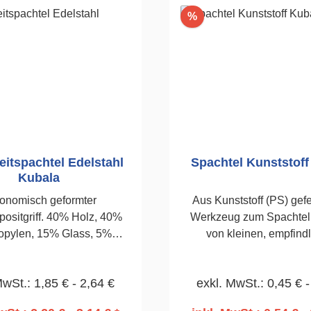
Rabatt
%
itspachtel Edelstahl
Spachtel Kunststoff
Kubala
onomisch geformter
Aus Kunststoff (PS) gefertig
ositgriff. 40% Holz, 40%
Werkzeug zum Spachteln
opylen, 15% Glass, 5%
von kleinen, empfind
.Säurebeständig, 0,5mm.Für
Oberflächen.80
larbeiten.Wahrnehmbare
MwSt.: 1,85 € - 2,64 €
exkl. MwSt.: 0,45 € -
tur.Dauerhaftigkeit eines
offes, Edelstahl.120mm