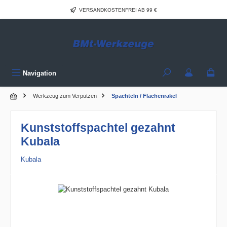
Zum Hauptinhalt springen
VERSANDKOSTENFREI AB 99 €
Navigation
Werkzeug zum Verputzen
Spachteln / Flächenrakel
Kunststoffspachtel gezahnt
Kubala
Kubala
Bildergalerie überspringen