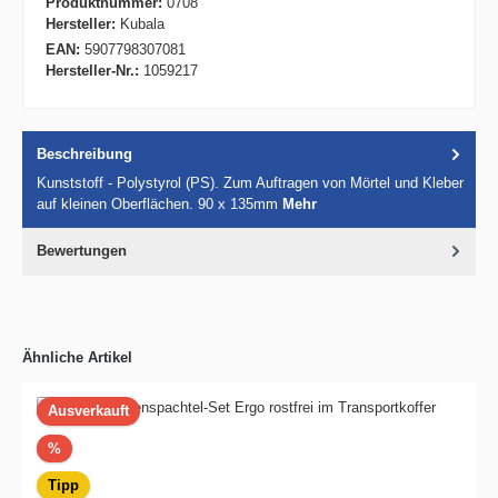
Produktnummer:
0708
Hersteller:
Kubala
EAN:
5907798307081
Hersteller-Nr.:
1059217
Beschreibung
Kunststoff - Polystyrol (PS). Zum Auftragen von Mörtel und Kleber
auf kleinen Oberflächen. 90 x 135mm
Mehr
Bewertungen
Ähnliche Artikel
Ausverkauft
Rabatt
%
Tipp