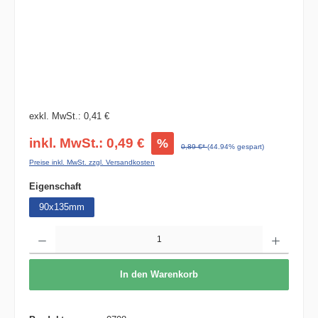
exkl. MwSt.: 0,41 €
inkl. MwSt.: 0,49 €
%
0,89 €*
(44.94% gespart)
Preise inkl. MwSt. zzgl. Versandkosten
auswählen
Eigenschaft
90x135mm
Produkt Anzahl: Gib den gewünschten Wert ein oder benutze die Schaltflächen um die 
In den Warenkorb