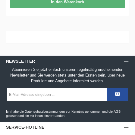
In den Warenkorb
NEWSLETTER
Abonnieren Sie jetzt einfach unseren regelmäßig erscheinenden
Newsletter und Sie werden stets unter den Ersten sein, über neue
Produkte und Angebote informiert werden.
E-
Mail-
Adresse
*
Ich habe die
Datenschutzbestimmungen
zur Kenntnis genommen und die
AGB
gelesen und bin mit ihnen einverstanden.
SERVICE-HOTLINE