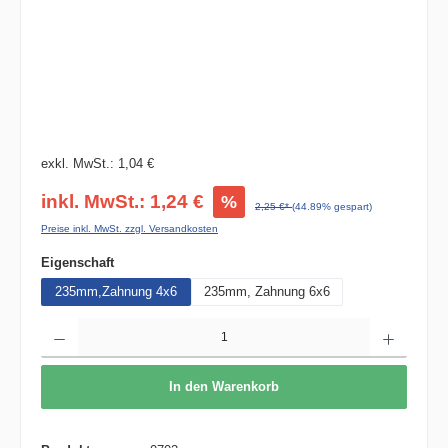
exkl. MwSt.: 1,04 €
inkl. MwSt.: 1,24 €
%
2,25 €*
(44.89% gespart)
Preise inkl. MwSt. zzgl. Versandkosten
auswählen
Eigenschaft
235mm,Zahnung 4x6
235mm, Zahnung 6x6
Produkt Anzahl: Gib den gewünschten Wert ein oder benutze die Schaltflächen um die 
In den Warenkorb