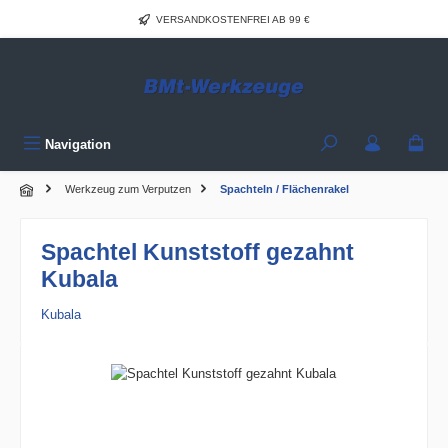
Zum Hauptinhalt springen
VERSANDKOSTENFREI AB 99 €
Navigation
Werkzeug zum Verputzen
Spachteln / Flächenrakel
Spachtel Kunststoff gezahnt
Kubala
Kubala
Bildergalerie überspringen