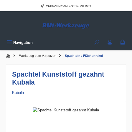
Zum Hauptinhalt springen
VERSANDKOSTENFREI AB 99 €
Navigation
Werkzeug zum Verputzen
Spachteln / Flächenrakel
Spachtel Kunststoff gezahnt
Kubala
Kubala
Bildergalerie überspringen