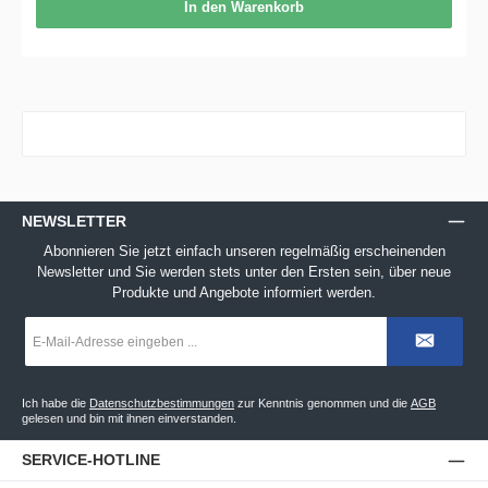
In den Warenkorb
NEWSLETTER
Abonnieren Sie jetzt einfach unseren regelmäßig erscheinenden
Newsletter und Sie werden stets unter den Ersten sein, über neue
Produkte und Angebote informiert werden.
E-
Mail-
Adresse
*
Ich habe die
Datenschutzbestimmungen
zur Kenntnis genommen und die
AGB
gelesen und bin mit ihnen einverstanden.
SERVICE-HOTLINE