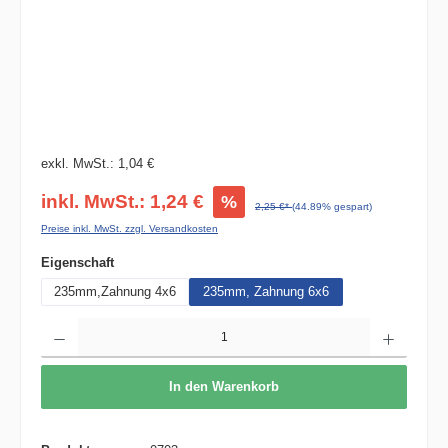
exkl. MwSt.: 1,04 €
inkl. MwSt.: 1,24 €
%
2,25 €*
(44.89% gespart)
Preise inkl. MwSt. zzgl. Versandkosten
auswählen
Eigenschaft
235mm,Zahnung 4x6
235mm, Zahnung 6x6
Produkt Anzahl: Gib den gewünschten Wert ein oder benutze die Schaltflächen um die 
In den Warenkorb